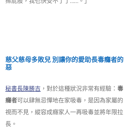
擦屁股，我也快受不了了……。」
慈父慈母多敗兒 別讓你的愛助長毒癮者的
惡
秘書長陳勝吉
，對於這種狀況非常有經驗：
毒
癮者
可以肆無忌憚地在家吸毒，是因為家屬的
視而不見，縱容成癮家人一再吸毒並將年限拉
長。