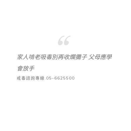
家人啃老吸毒別再收爛攤子 父母應學
會放手
戒毒諮詢專線.05-6625500