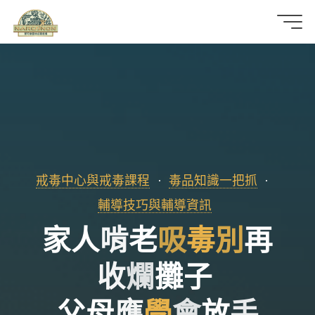
那
可
拿
雲
林
戒毒中心與戒毒課程
毒品知識一把抓
戒
輔導技巧與輔導資訊
家
人
家
啃
老
吸
毒
別
再
毒
機
收
爛
攤
子
構
父
母
應
學
會
放
手
手