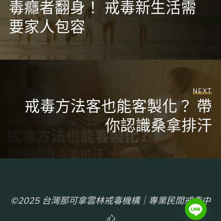
毒癮者翻身！ 戒毒新生活需
要家人包容
NEXT
戒毒方法客也能客製化？ 帶
你認識桑拿排汗
©2025 台灣那可拿雲林戒毒機構｜專業民間戒毒中
心