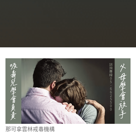
癮、
修
復
家
庭
關
係、
重
建
人
生，
家
屬
諮
詢
專
線：
05-
6625500，
通
話
內
容
將
全
程
保
密。
那可拿雲林戒毒機構