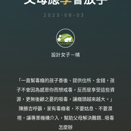
台
灣
那
可
拿
2023-08-03
雲
林
戒
毒
機
構，
提
供
專
業
的
住
設計女子－晴
宿
式
戒
毒、
戒
癮
服
務。
「一直幫毒癮的孩子善後、提供住所、金錢，孩
以
人
道
子不會因為感恩你而想戒毒，反而是享受這些資
戒
毒
為
源，更無後顧之憂的吸毒，讓癮頭越來越大。」
理
念，
協
陳勝吉呼籲，家有毒癮者，不要姑息、不要漠
助
毒
癮
視，讓專業機構介入，幫助父母解決難題....吸毒
者
擺
脫
怎麼辦
毒