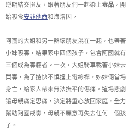
逆期結交損友，跟著朋友們一起染上
毒品
，開
始吸食
安非他命
和海洛因。
阿國的大姐和另一群壞朋友混在一起，也帶著
小妹吸毒，結果家中四個孩子，包含阿國就有
三個成為毒癮者。一次，大姐騎車載著小妹去
買毒，為了搶快不慎撞上電線桿，姊妹倆當場
身亡，給家人帶來無法撫平的傷痛。這場悲劇
讓母親痛定思痛，決定將重心放回家庭，全力
幫助阿國戒毒，母親不願意再失去任何一個孩
子。