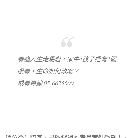
毒癮人生走馬燈，家中4孩子裡有3個
吸毒，生命如何改寫？
戒毒專線.05-6625500
這位學生阿國，是監獄裡的
毒品案件
受刑人，