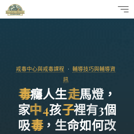
那
可
拿
雲
戒毒中心與戒毒課程
輔導技巧與輔導資
林
訊
戒
毒
癮
人
生
走
馬
燈
，
毒
家
中
4
孩
子
裡
有
3
個
機
吸
毒
，
生
命
如
何
改
構