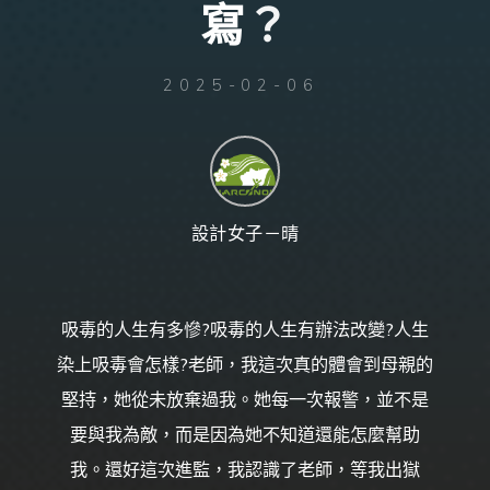
寫
？
台
灣
那
可
拿
雲
林
2025-02-06
戒
毒
機
構，
提
供
專
業
的
住
宿
式
設計女子－晴
戒
毒、
戒
癮
服
務。
以
人
吸毒的人生有多慘?吸毒的人生有辦法改變?人生
道
戒
毒
染上吸毒會怎樣?老師，我這次真的體會到母親的
為
理
念，
堅持，她從未放棄過我。她每一次報警，並不是
協
助
毒
要與我為敵，而是因為她不知道還能怎麼幫助
癮
者
擺
我。還好這次進監，我認識了老師，等我出獄
脫
毒