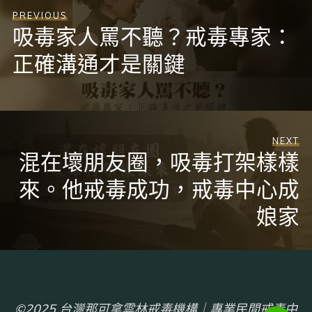
PREVIOUS
吸毒家人罵不聽？戒毒專家：
正確溝通才是關鍵
NEXT
混在壞朋友圈，吸毒打架樣樣
來。他戒毒成功，戒毒中心成
娘家
©2025 台灣那可拿雲林戒毒機構｜專業民間戒毒中