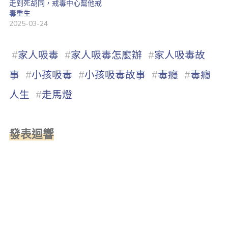
走到死胡同，戒毒中心幫他戒
毒重生
2025-03-24
#
家人吸毒
#
家人吸毒怎麼辦
#
家人吸毒故
事
#
小孩吸毒
#
小孩吸毒故事
#
毒癮
#
毒癮
人生
#
走馬燈
發表迴響