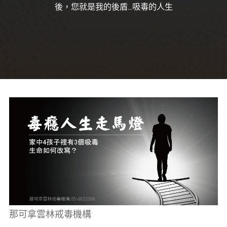
癮、
後，您就是我的後盾...吸毒的人生
修
復
家
庭
關
係、
重
建
人
生，
家
屬
諮
詢
專
線：
05-
6625500，
通
話
內
容
將
全
程
保
密。
那可拿雲林戒毒機構