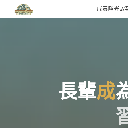
戒毒曙光故
那
可
拿
雲
林
長
輩
成
戒
毒
機