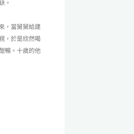
缺。
來，當舅舅給建
視，於是欣然喝
酣暢。十歲的他