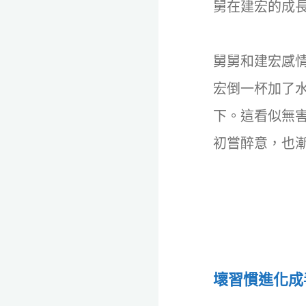
舅在建宏的成
舅舅和建宏感
宏倒一杯加了
下。這看似無
初嘗醉意，也
壞習慣進化成