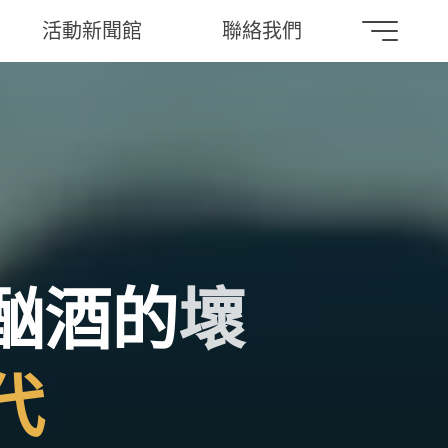
活動新聞館
聯絡我們
酗
酒
的
壞
代