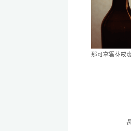
全
程
保
密。
那可拿雲林戒