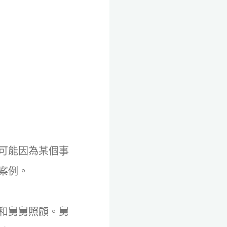
可能因為某個事
案例。
和舅舅照顧。舅