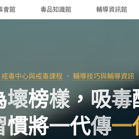
事會館
毒品知識館
輔導資訊館
戒毒中心與戒毒課程
輔導技巧與輔導資訊
為
壞
榜
榜
樣
，
吸
毒
習
慣
慣
將
將
一
代
傳
傳
一