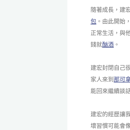
隨著成長，建
包
。由此開始
正常生活，與
錢就
酗酒
。
建宏封閉自己
家人來到
那可
能回來繼續談
建宏的經歷讓
壞習慣可能會