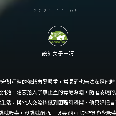
2024-11-05
設計女子－晴
建宏對酒精的依賴愈發嚴重，當喝酒也無法滿足他時
此開始，建宏落入了無止盡的毒癮深淵，隨著成癮的
常生活，與他人交流也感到困難和恐懼，他只好把自
錢就吸毒，沒錢就酗酒......吸毒 酗酒 壞習慣 爸爸吸