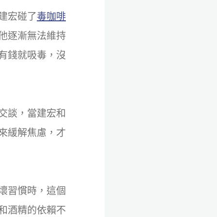
建宏碰了
毒咖啡
他逐漸無法維持
有錢就吸毒，沒
交談，當建宏和
來緩解焦慮，才
壞習慣時，這個
和酒精的依賴不