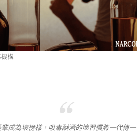
毒機構
長輩成為壞榜樣，吸毒酗酒的壞習慣將一代傳一