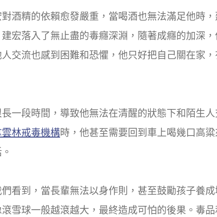
宏對酒精的依賴愈發嚴重，當喝酒也無法滿足他時，
，建宏落入了無止盡的毒癮深淵，隨著成癮的加深，
他人交流也感到困難和恐懼，他只好把自己關在家，
很長一段時間，導致他無法在清醒的狀態下和陌生人
拿雲林戒毒機構
時，他甚至需要回到車上喝幾口高粱
話。
我們看到，當長輩無法以身作則，甚至鼓勵孩子養成
像滾雪球一般越滾越大，最終造成可怕的後果。毒品