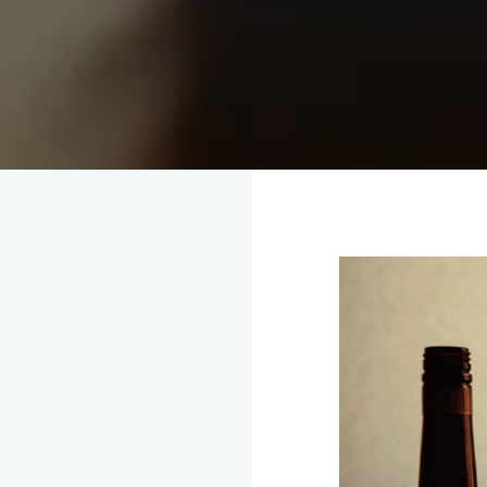
理
念，
協
助
毒
癮
者
擺
脫
毒
癮、
修
復
家
庭
關
係、
重
建
人
生，
家
屬
諮
詢
專
線：
05-
6625500，
通
話
內
容
將