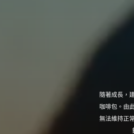
構
台
灣
那
可
拿
雲
林
戒
毒
機
構，
提
供
專
業
的
住
宿
式
戒
隨著成長，
毒、
戒
癮
咖啡包。由
服
務。
以
無法維持正
人
道
戒
毒
為