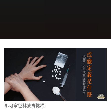
癮、
修
復
家
庭
關
係、
重
建
人
生，
家
屬
諮
詢
專
線：
05-
6625500，
通
話
內
容
將
全
程
保
密。
那可拿雲林戒毒機構