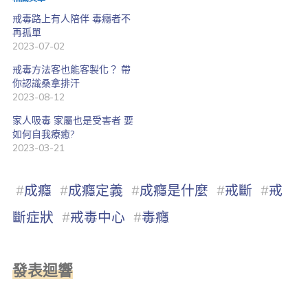
戒毒路上有人陪伴 毒癮者不
再孤單
2023-07-02
戒毒方法客也能客製化？ 帶
你認識桑拿排汗
2023-08-12
家人吸毒 家屬也是受害者 要
如何自我療癒?
2023-03-21
#
成癮
#
成癮定義
#
成癮是什麼
#
戒斷
#
戒
斷症狀
#
戒毒中心
#
毒癮
發表迴響