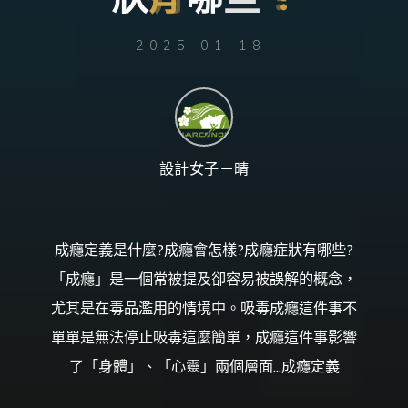
台
灣
那
可
拿
2025-01-18
雲
林
戒
毒
機
構，
提
供
專
業
的
住
設計女子－晴
宿
式
戒
毒、
戒
癮
服
務。
成癮定義是什麼?成癮會怎樣?成癮症狀有哪些?
以
人
道
「成癮」是一個常被提及卻容易被誤解的概念，
戒
毒
為
尤其是在毒品濫用的情境中。吸毒成癮這件事不
理
念，
協
單單是無法停止吸毒這麼簡單，成癮這件事影響
助
毒
癮
了「身體」、「心靈」兩個層面...成癮定義
者
擺
脫
毒