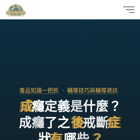
那
可
拿
雲
林
戒
毒品知識一把抓
輔導技巧與輔導資訊
成
癮
定
義
是
什
麼
？
毒
機
成
癮
了
之
後
戒
斷
症
構
狀
有
哪
些
？