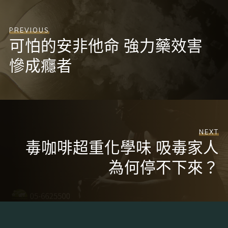
PREVIOUS
可怕的安非他命 強力藥效害
慘成癮者
NEXT
毒咖啡超重化學味 吸毒家人
為何停不下來？