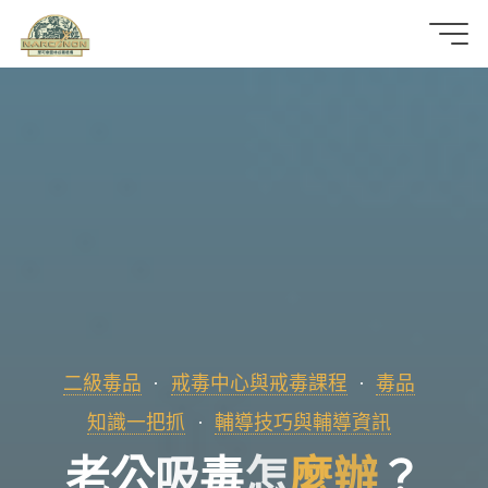
那
可
拿
雲
林
戒
毒
二級毒品
戒毒中心與戒毒課程
毒品
機
知識一把抓
輔導技巧與輔導資訊
構
老
公
吸
毒
怎
麼
辦
？