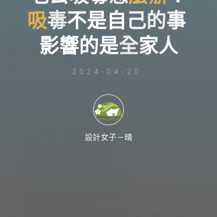
台
灣
吸
毒
不
是
自
己
的
事
那
可
拿
雲
林
影
響
的
是
全
家
人
戒
毒
機
構，
提
供
專
2024-04-20
業
的
住
宿
式
戒
毒、
戒
癮
服
務。
以
設計女子－晴
人
道
戒
毒
為
理
念，
協
助
毒
癮
者
擺
脫
毒