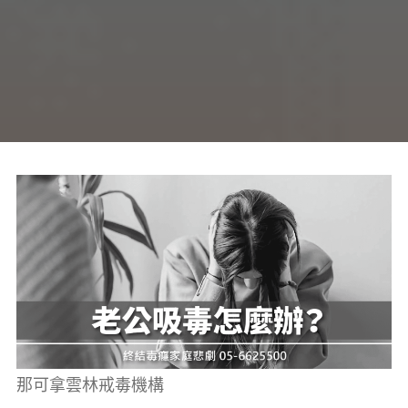
癮、
修
復
家
庭
關
係、
重
建
人
生，
家
屬
諮
詢
專
線：
05-
6625500，
通
話
內
容
將
全
程
保
密。
那可拿雲林戒毒機構