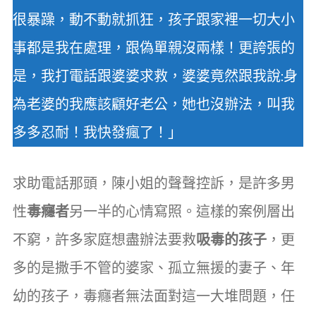
很暴躁，動不動就抓狂，孩子跟家裡一切大小
事都是我在處理，跟偽單親沒兩樣！更誇張的
是，我打電話跟婆婆求救，婆婆竟然跟我說:身
為老婆的我應該顧好老公，她也沒辦法，叫我
多多忍耐！我快發瘋了！」
求助電話那頭，陳小姐的聲聲控訴，是許多男
性
毒癮者
另一半的心情寫照。這樣的案例層出
不窮，許多家庭想盡辦法要救
吸毒的孩子
，更
多的是撒手不管的婆家、孤立無援的妻子、年
幼的孩子，毒癮者無法面對這一大堆問題，任