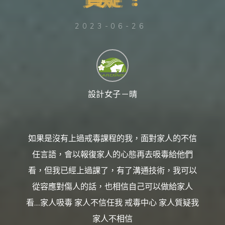
台
灣
那
可
拿
2023-06-26
雲
林
戒
毒
機
構，
提
供
專
業
的
住
設計女子－晴
宿
式
戒
毒、
戒
癮
服
務。
如果是沒有上過戒毒課程的我，面對家人的不信
以
人
道
任言語，會以報復家人的心態再去吸毒給他們
戒
毒
為
看，但我已經上過課了，有了溝通技術，我可以
理
念，
協
從容應對傷人的話，也相信自己可以做給家人
助
毒
癮
看....家人吸毒 家人不信任我 戒毒中心 家人質疑我
者
擺
脫
家人不相信
毒