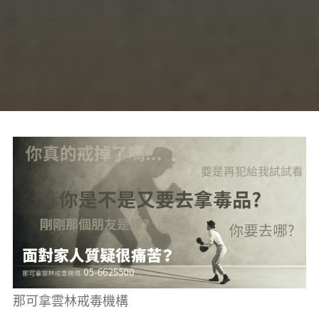
癮、
修
復
家
庭
關
係、
重
建
人
生，
家
屬
諮
詢
專
線：
05-
6625500，
通
話
內
容
將
全
程
保
密。
那可拿雲林戒毒機構