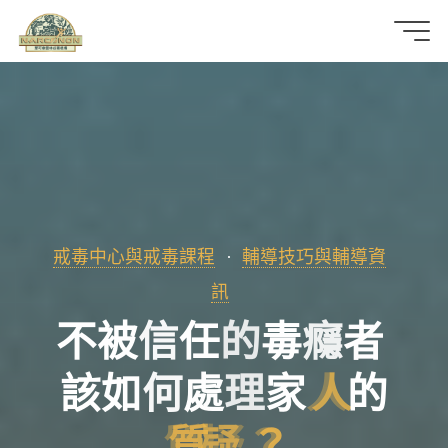
那
可
拿
雲
林
戒毒中心與戒毒課程
輔導技巧與輔導資
戒
訊
不
被
信
任
的
毒
癮
者
毒
機
該
如
何
處
理
家
人
的
構
質
疑
？