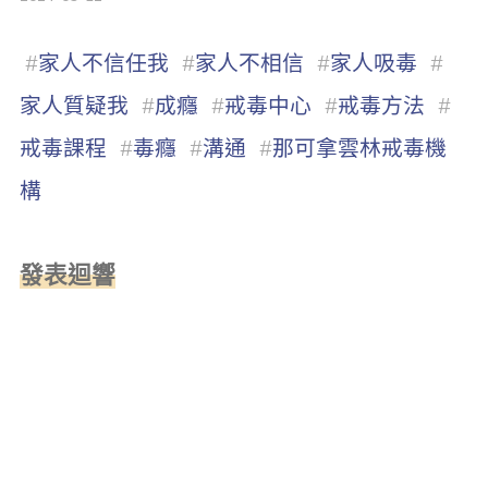
#
家人不信任我
#
家人不相信
#
家人吸毒
#
家人質疑我
#
成癮
#
戒毒中心
#
戒毒方法
#
戒毒課程
#
毒癮
#
溝通
#
那可拿雲林戒毒機
構
發表迴響