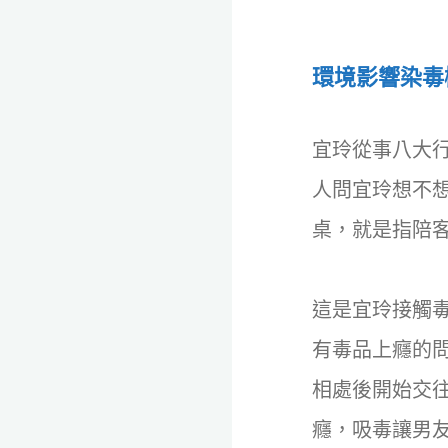
環境影響染毒
宜玲從事八大
人問宜玲想不
桌，就是指陪
這是宜玲接觸
有毒品上癮的
相處後開始交
癮，吸毒讓男