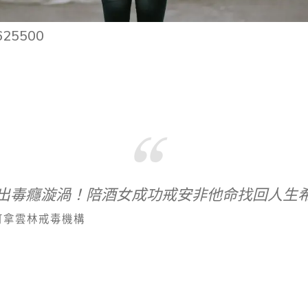
25500
出毒癮漩渦！陪酒女成功戒安非他命找回人生
可拿雲林戒毒機構