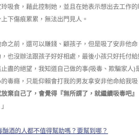
宜玲吸食，藉此控制她，並且在她表示想出去工作的
身上下傷痕累累，無法出門見人。
他命之前，還可以賺錢、顧孩子，但是吸了安非他命
力，也沒辦法跟孩子好好相處，最後小孩只好托付給
止盡的絕望，我知道自己做的事(吸毒、欺騙家人)
心的毒癮，只能仰賴會打我的男友拿安非他命給我吸
就放棄自己了，會覺得『無所謂了，就繼續吸毒吧』
。」
毒酗酒的人都不值得幫助嗎？要幫到哪？