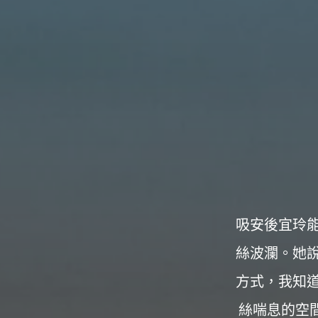
構
台
灣
那
可
拿
雲
林
戒
毒
機
構，
提
供
專
業
的
住
宿
式
戒
吸安後宜玲
毒、
戒
癮
絲波瀾。她
服
務。
以
方式，我知
人
道
戒
絲喘息的空間
毒
為