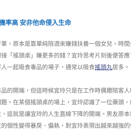
機率高 安非他命侵入生命
行業，原本是靠單純陪酒來賺錢扶養一個女兒。時間
想接「搖頭桌」賺更多的錢？宜玲思考片刻後便答應
客人一起吸食毒品的場子，通常以吸食
搖頭丸
居多。
毒品的開端，但這時候宜玲只是在工作時偶爾陪客人
問題。在某個搖頭桌的場上，宜玲認識了一位藥頭，
往，這就是讓宜玲的人生直線下降的開端。男友原本
友的個性變得暴戾、偏執，對宜玲表現出越來越強的