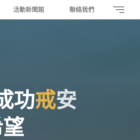
活動新聞館
聯絡我們
成
功
戒
安
希
望