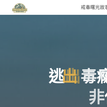
戒毒曙光故
那
可
拿
雲
林
逃
出
毒
戒
毒
非
機