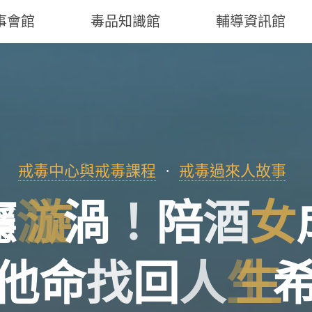
事會館
毒品知識館
輔導資訊館
戒毒中心與戒毒課程
戒毒過來人故事
癮
漩
渦
！
陪
酒
女
他
命
找
回
人
生