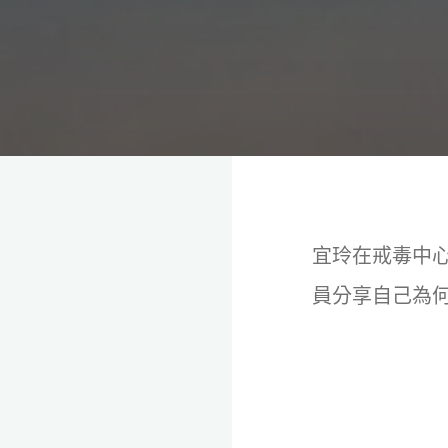
理
念，
協
助
毒
癮
者
擺
脫
毒
癮、
修
復
家
庭
關
係、
重
建
宜玲在戒毒中
人
生，
家
員分享自己為
屬
諮
詢
專
線：
05-
6625500，
通
話
內
容
將