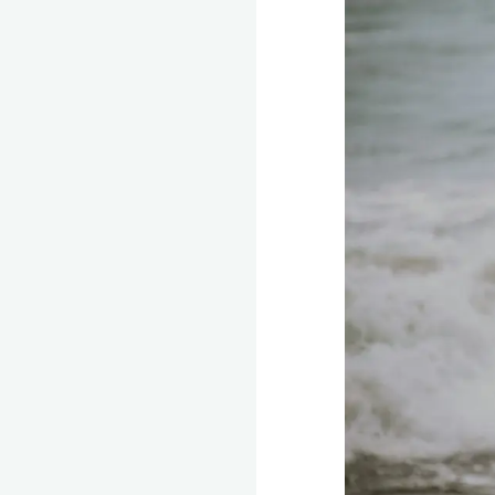
全
程
保
密。