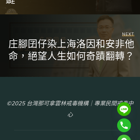
NEXT
庄腳囝仔染上海洛因和安非他
命，絕望人生如何奇蹟翻轉？
©2025 台灣那可拿雲林戒毒機構｜專業民間戒毒中
心