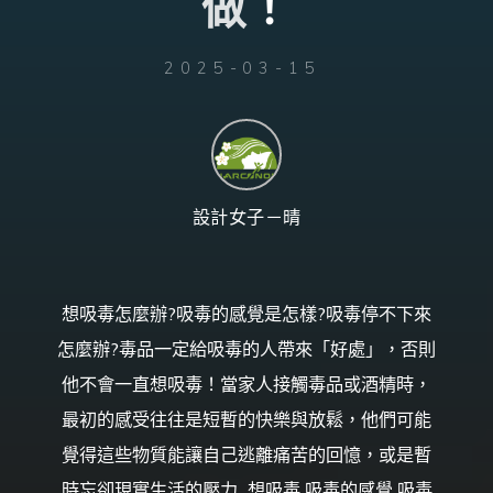
做
！
台
灣
那
可
拿
雲
2025-03-15
林
戒
毒
機
構，
提
供
專
業
的
住
宿
設計女子－晴
式
戒
毒、
戒
癮
服
務。
以
想吸毒怎麼辦?吸毒的感覺是怎樣?吸毒停不下來
人
道
戒
怎麼辦?毒品一定給吸毒的人帶來「好處」，否則
毒
為
理
他不會一直想吸毒！當家人接觸毒品或酒精時，
念，
協
助
最初的感受往往是短暫的快樂與放鬆，他們可能
毒
癮
者
覺得這些物質能讓自己逃離痛苦的回憶，或是暫
擺
脫
毒
時忘卻現實生活的壓力...想吸毒 吸毒的感覺 吸毒