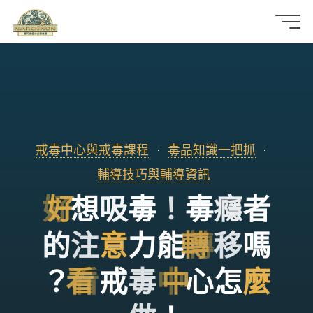
那
可
拿
雲
戒毒中心與戒毒課程
毒品知識一把抓
林
輔導技巧與輔導資訊
戒
好
想
吸
毒
！
毒
癮
者
毒
的
注
意
力
能
轉
移
嗎
機
？
看
戒
毒
中
心
怎
麼
構