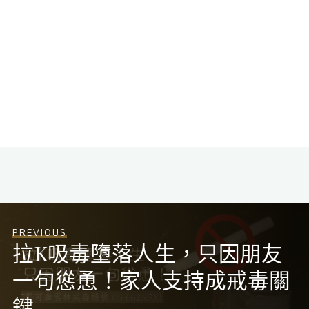
PREVIOUS
拉K吸毒墮落人生，只因朋友
一句慫恿！家人支持成戒毒關
鍵