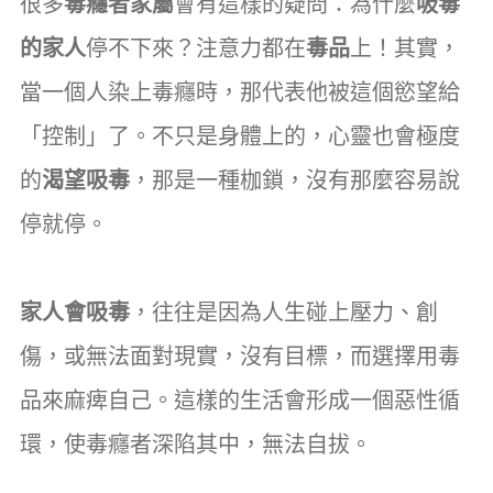
很多
毒癮者家屬
會有這樣的疑問：為什麼
吸毒
的家人
停不下來？注意力都在
毒品
上！其實，
當一個人染上毒癮時，那代表他被這個慾望給
「控制」了。不只是身體上的，心靈也會極度
的
渴望吸毒
，那是一種枷鎖，沒有那麼容易說
停就停。
家人會吸毒
，往往是因為人生碰上壓力、創
傷，或無法面對現實，沒有目標，而選擇用毒
品來麻痺自己。這樣的生活會形成一個惡性循
環，使毒癮者深陷其中，無法自拔。