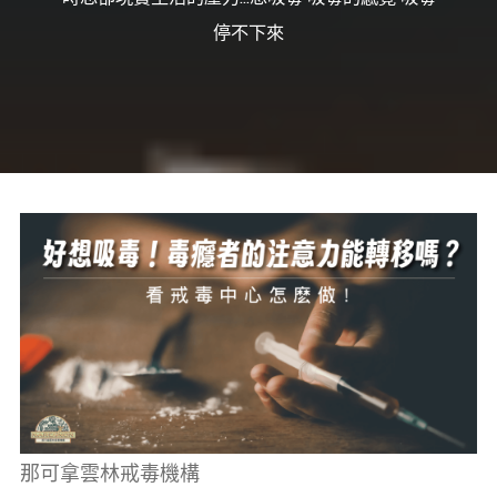
癮、
修
停不下來
復
家
庭
關
係、
重
建
人
生，
家
屬
諮
詢
專
線：
05-
6625500，
通
話
內
容
將
全
程
保
密。
那可拿雲林戒毒機構