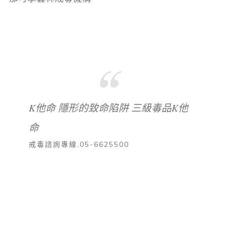
K他命 隱形的致命陷阱 三級毒品K他
命
戒毒諮詢專線.05-6625500