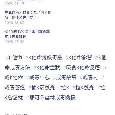
2023-01-17
戒毒過來人故事：為了吸Ｋ他
命，他連命也不要了！
2026-03-02
K他命戒的掉嗎？那可拿桑拿
排汗戒毒課程
2023-05-29
#
K他命
#
K他命幾級毒品
#
K他命影響
#
K他
命戒毒方法
#
K他命症狀
#
吸食K他命反應
#
戒K他命
#
戒毒中心
#
戒毒故事
#
戒毒村
#
戒毒管道
#
抽K菸感覺
#
拉K
#
拉K感覺
#
拉
K會怎樣
#
那可拿雲林戒毒機構