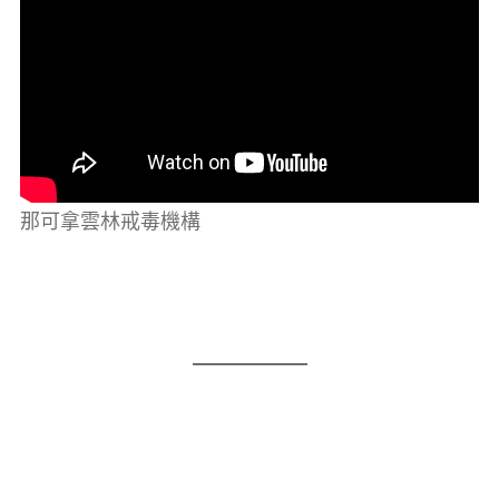
那可拿雲林戒毒機構