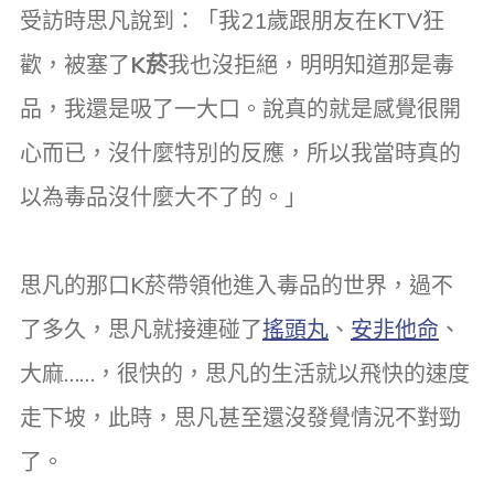
受訪時思凡說到：「我21歲跟朋友在KTV狂
歡，被塞了
K菸
我也沒拒絕，明明知道那是毒
品，我還是吸了一大口。說真的就是感覺很開
心而已，沒什麼特別的反應，所以我當時真的
以為毒品沒什麼大不了的。」
思凡的那口K菸帶領他進入毒品的世界，過不
了多久，思凡就接連碰了
搖頭丸
、
安非他命
、
大麻……，很快的，思凡的生活就以飛快的速度
走下坡，此時，思凡甚至還沒發覺情況不對勁
了。