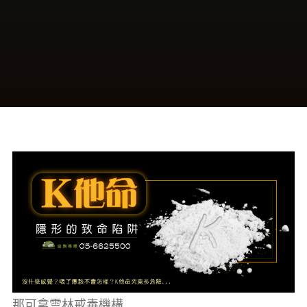
癮、
修
復
家
庭
關
係、
重
建
人
生，
家
屬
諮
詢
專
線：
05-
6625500，
通
話
內
容
將
全
程
保
密。
那可拿雲林戒毒機構