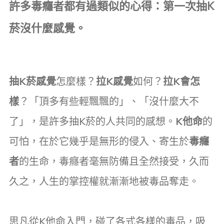
許多毒癮者都有過類似的心得：第一次抽K
菸沒什麼感覺。
抽K菸感覺
怎麼樣？
拉K感覺
如何？
拉K會怎
樣
？「頂多有些輕飄飄的」、「沒什麼大不
了」，是許多抽K菸的人共同的感想。
K他命
的
可怕，在於它幾乎是無形的侵入、寄生於
毒癮
者
的生命，毒癮者毫無防備且全然接受，久而
久之，人生的掌控權就漸漸地被毒品奪走。
思凡從K他命入門，碰了各式各樣的毒品，吸