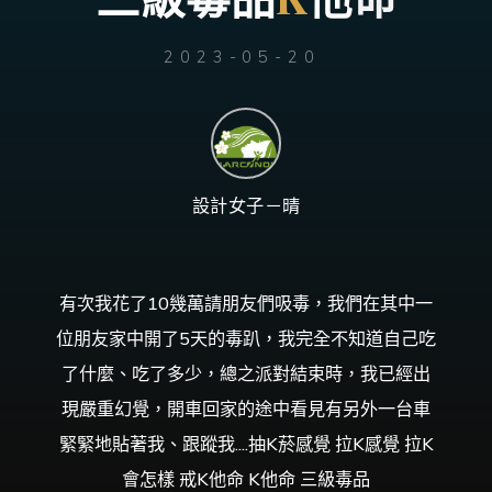
台
灣
那
可
拿
2023-05-20
雲
林
戒
毒
機
構，
提
供
專
業
的
住
設計女子－晴
宿
式
戒
毒、
戒
癮
服
務。
有次我花了10幾萬請朋友們吸毒，我們在其中一
以
人
道
位朋友家中開了5天的毒趴，我完全不知道自己吃
戒
毒
為
了什麼、吃了多少，總之派對結束時，我已經出
理
念，
協
現嚴重幻覺，開車回家的途中看見有另外一台車
助
毒
癮
緊緊地貼著我、跟蹤我....抽K菸感覺 拉K感覺 拉K
者
擺
脫
會怎樣 戒K他命 K他命 三級毒品
毒