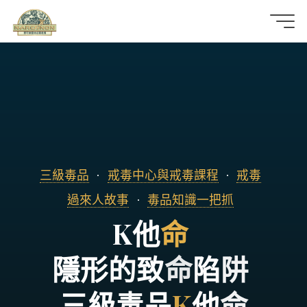
那
可
拿
雲
林
三級毒品
戒毒中心與戒毒課程
戒毒
戒
過來人故事
毒品知識一把抓
K
他
命
毒
機
隱
形
的
致
命
陷
阱
構
三
級
毒
品
K
他
命