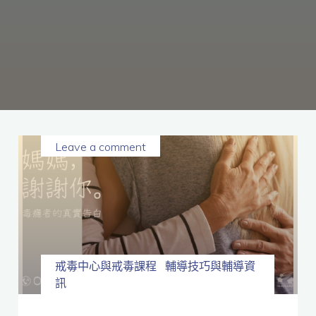
癮、
修
復
家
庭
關
係、
重
建
人
生，
家
屬
諮
詢
專
線：
05-
6625500，
Leave a comment
通
話
內
容
將
全
程
保
密。
戒毒中心與戒毒課程
輔導技巧與輔導資
訊