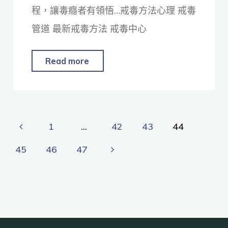
程，讓毒癮者有領悟…戒毒方法心理 戒毒
管道 最新戒毒方法 戒毒中心
Read more
1
...
42
43
44
45
46
47