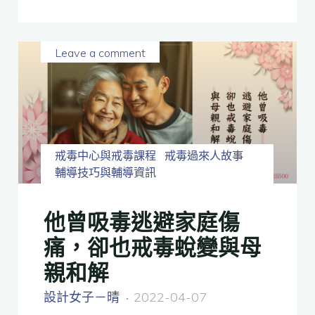
Leave a comment
戒毒中心與戒毒課程
戒毒過來人故事
輔導技巧與輔導資訊
他曾吸毒逃避家庭傷
痛，卻也戒毒蛻變與母
親和解
設計女子－晴
2022-04-07