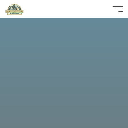
那
可
拿
雲
林
戒
毒
機
構