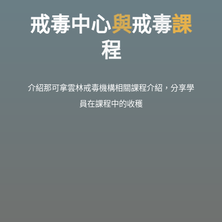
台
灣
那
戒
毒
中
心
與
與
戒
毒
課
課
可
拿
雲
林
戒
程
毒
機
構，
提
供
專
業
的
介紹那可拿雲林戒毒機構相關課程介紹，分享學
住
宿
式
員在課程中的收穫
戒
毒、
戒
癮
服
務。
以
人
道
戒
毒
為
理
念，
協
助
毒
癮
者
擺
脫
毒