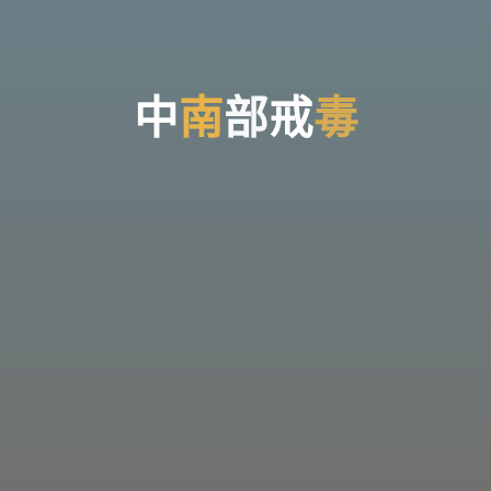
台
灣
那
可
拿
雲
林
戒
中
南
部
戒
毒
毒
機
構，
提
供
專
業
的
住
宿
式
戒
毒、
戒
癮
服
務。
以
人
道
戒
毒
為
理
念，
協
助
毒
癮
者
擺
脫
毒