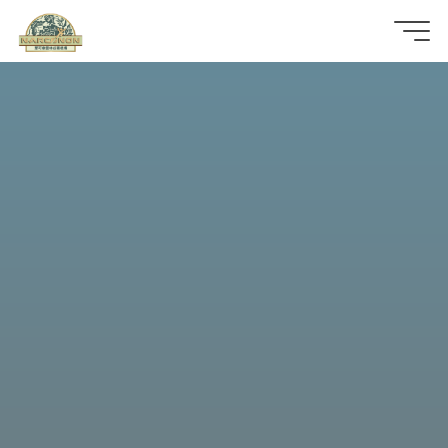
那
可
拿
雲
林
戒
毒
機
構