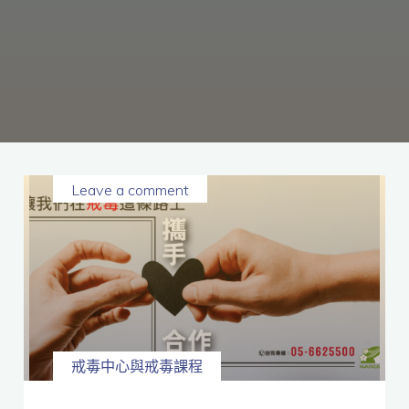
癮、
修
復
家
庭
關
係、
重
建
人
生，
家
屬
諮
詢
專
線：
05-
6625500，
Leave a comment
通
話
內
容
將
全
程
保
密。
戒毒中心與戒毒課程