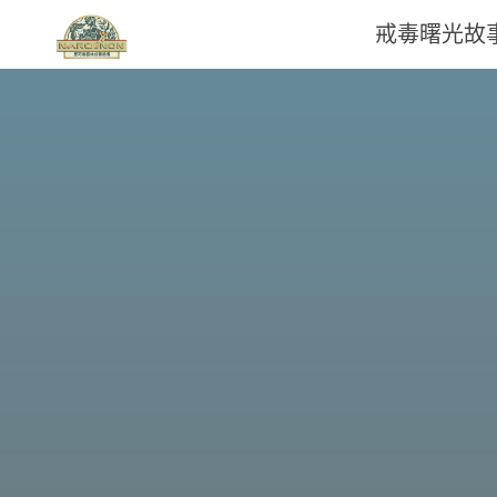
戒毒曙光故
那
可
拿
雲
林
戒
毒
機