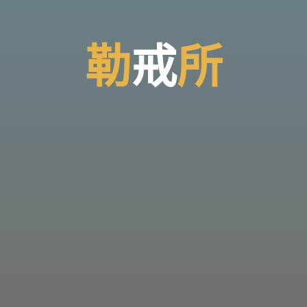
勒
戒
所