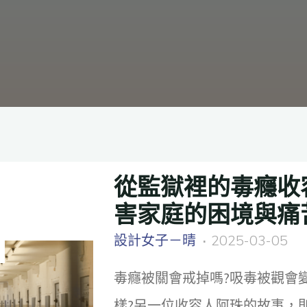
從監獄裡的毒癮收
害家庭的困境與痛
設計女子－晴
2025-03-05
毒癮被關會戒掉嗎?吸毒被觀會
樣?另一位收容人阿珠的故事，