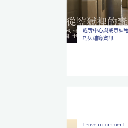
全
程
保
密。
戒毒中心與戒毒課
巧與輔導資訊
Leave a comment