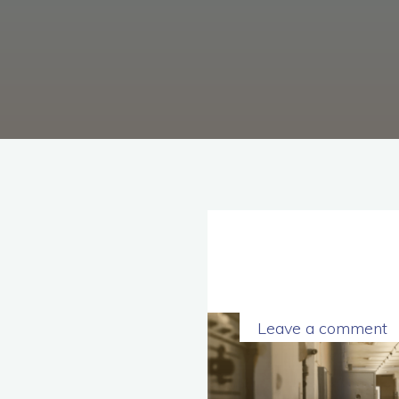
理
念，
協
助
毒
癮
者
擺
脫
毒
癮、
修
復
家
庭
關
係、
重
建
人
生，
家
屬
諮
詢
專
線：
05-
Leave a comment
6625500，
通
話
內
容
將