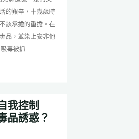
活的艱辛，十幾歲時
不該承擔的重擔。在
毒品，並染上安非他
 吸毒被抓
自我控制
毒品誘惑？