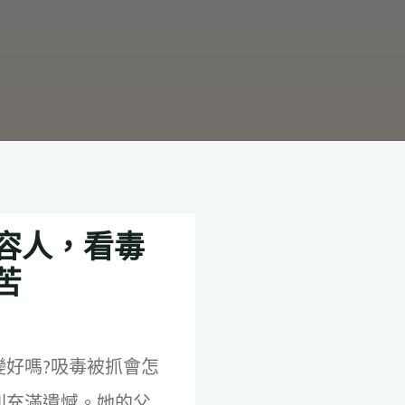
容人，看毒
苦
變好嗎?吸毒被抓會怎
則充滿遺憾。她的父