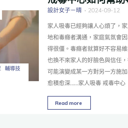
設計女子－晴
2024-09-12
家人吸毒已經夠讓人心煩了，家
地和毒癮者溝通，家庭氣氛會因
得很僵。毒癮者就算好不容易維
也換不來家人的好臉色與信任，
程
輔導技
可能演變成某一方對另一方施加
愈積愈深……家人吸毒 戒毒中心
Read more