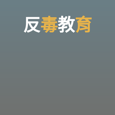
反
毒
教
育