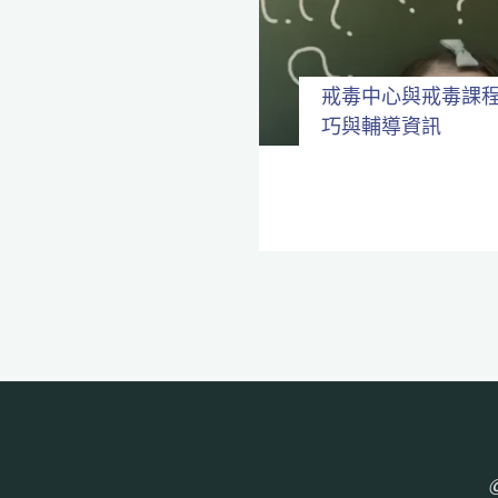
全
程
保
密。
戒毒中心與戒毒課
巧與輔導資訊