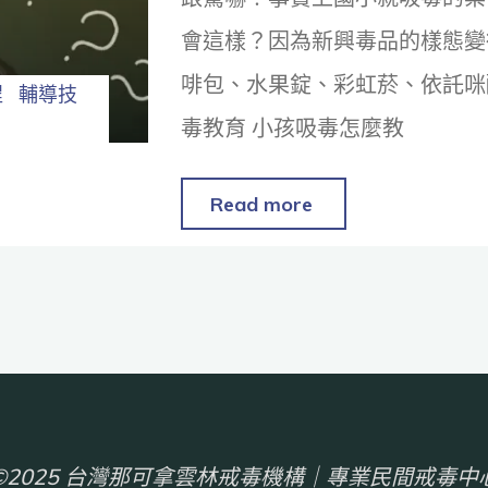
會這樣？因為新興毒品的樣態變
啡包、水果錠、彩虹菸、依託咪
程
輔導技
毒教育 小孩吸毒怎麼教
Read more
©2025 台灣那可拿雲林戒毒機構｜專業民間戒毒中