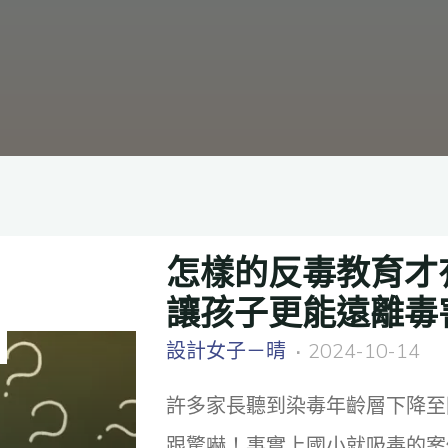
怎樣的反毒教育才
讓孩子更能遠離毒
設計女子－晴
2024-10-14
許多家長聽到染毒年齡層下降至
跟驚嚇！事實上國小就吸毒的案