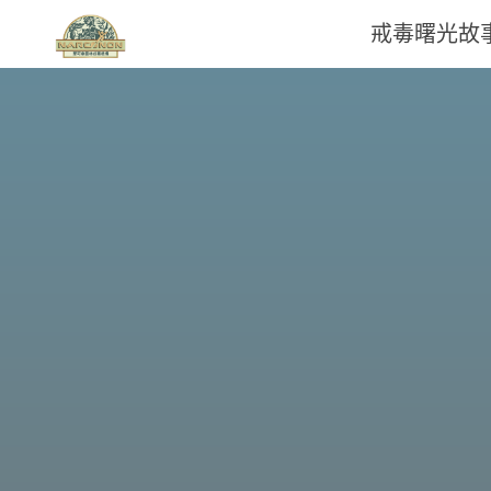
戒毒曙光故
那
可
拿
雲
林
戒
毒
機