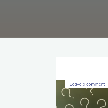
理
念，
協
助
毒
癮
者
擺
脫
毒
癮、
修
復
家
庭
關
係、
重
建
人
生，
家
屬
諮
詢
專
Leave a comment
線：
05-
6625500，
通
話
內
容
將