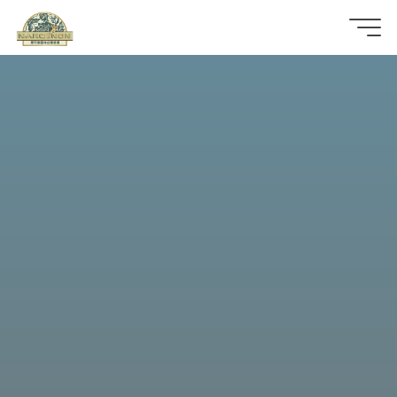
那
可
拿
雲
林
戒
毒
機
構