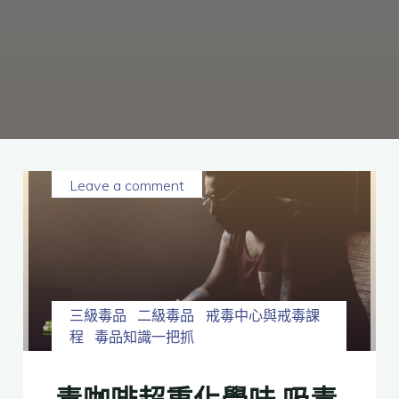
癮、
修
復
家
庭
關
係、
重
建
人
生，
家
屬
諮
詢
專
線：
05-
6625500，
Leave a comment
通
話
內
容
將
全
程
保
密。
三級毒品
二級毒品
戒毒中心與戒毒課
程
毒品知識一把抓
毒咖啡超重化學味 吸毒