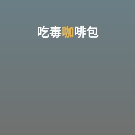
台
灣
那
可
拿
雲
林
戒
吃
毒
咖
啡
包
毒
機
構，
提
供
專
業
的
住
宿
式
戒
毒、
戒
癮
服
務。
以
人
道
戒
毒
為
理
念，
協
助
毒
癮
者
擺
脫
毒