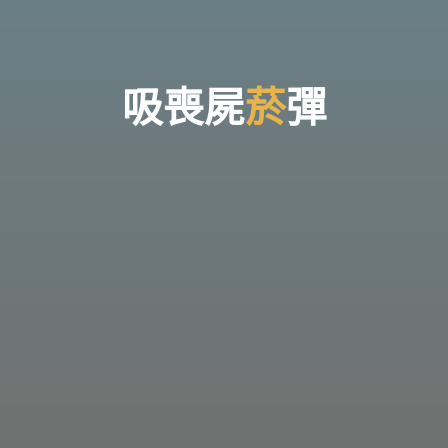
台
灣
那
可
拿
雲
林
戒
吸
喪
屍
菸
菸
彈
毒
機
構，
提
供
專
業
的
住
宿
式
戒
毒、
戒
癮
服
務。
以
人
道
戒
毒
為
理
念，
協
助
毒
癮
者
擺
脫
毒