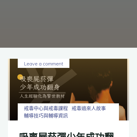
癮、
修
復
家
庭
關
係、
重
建
人
生，
家
屬
諮
詢
專
線：
05-
6625500，
Leave a comment
通
話
內
容
將
全
程
保
密。
戒毒中心與戒毒課程
戒毒過來人故事
輔導技巧與輔導資訊
吸喪屍菸彈少年成功翻