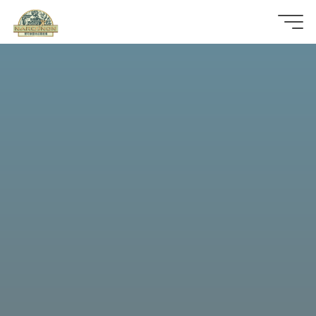
那
可
拿
雲
林
戒
毒
機
構