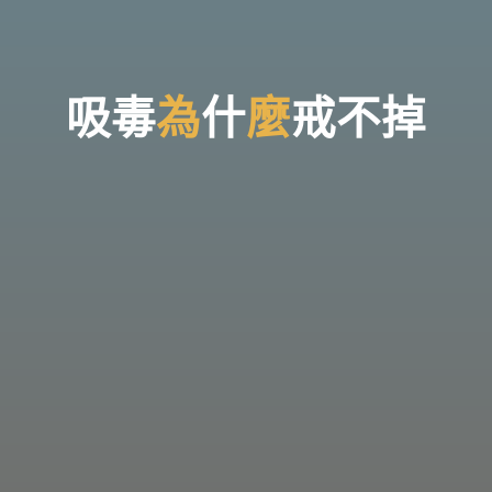
台
灣
那
可
拿
雲
林
戒
吸
毒
為
為
什
麼
戒
不
掉
毒
機
構，
提
供
專
業
的
住
宿
式
戒
毒、
戒
癮
服
務。
以
人
道
戒
毒
為
理
念，
協
助
毒
癮
者
擺
脫
毒