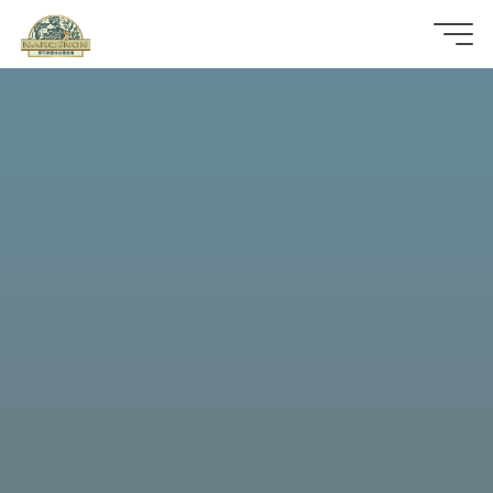
那
可
拿
雲
林
戒
毒
機
構