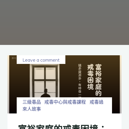
癮、
修
復
家
庭
關
係、
重
建
人
生，
家
屬
諮
詢
專
線：
05-
6625500，
Leave a comment
通
話
內
容
將
全
程
保
密。
三級毒品
戒毒中心與戒毒課程
戒毒過
來人故事
富裕家庭的戒毒困境：