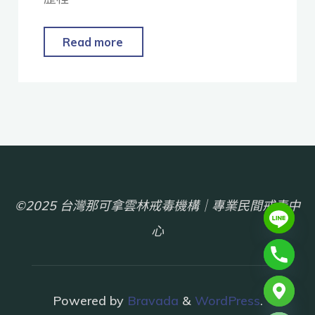
Read more
©2025 台灣那可拿雲林戒毒機構｜專業民間戒毒中
心
chaty
Powered by
Bravada
&
WordPress
.
Hide