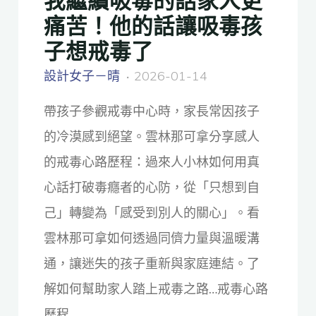
痛苦！他的話讓吸毒孩
子想戒毒了
設計女子－晴
2026-01-14
帶孩子參觀戒毒中心時，家長常因孩子
的冷漠感到絕望。雲林那可拿分享感人
的戒毒心路歷程：過來人小林如何用真
心話打破毒癮者的心防，從「只想到自
己」轉變為「感受到別人的關心」。看
雲林那可拿如何透過同儕力量與溫暖溝
通，讓迷失的孩子重新與家庭連結。了
解如何幫助家人踏上戒毒之路…戒毒心路
歷程