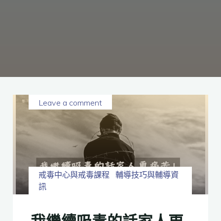
癮、
修
復
家
庭
關
係、
重
建
人
生，
家
屬
諮
詢
專
線：
05-
6625500，
Leave a comment
通
話
內
容
將
全
程
保
密。
戒毒中心與戒毒課程
輔導技巧與輔導資
訊
我繼續吸毒的話家人更