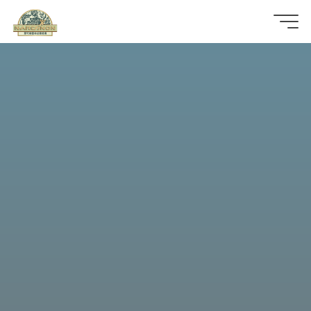
那
可
拿
雲
林
戒
毒
機
構