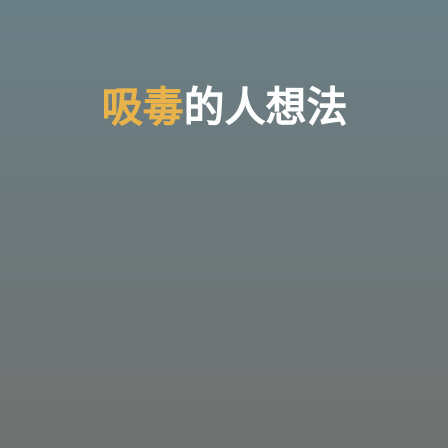
台
灣
那
可
拿
雲
林
戒
吸
吸
毒
毒
的
人
想
法
毒
機
構，
提
供
專
業
的
住
宿
式
戒
毒、
戒
癮
服
務。
以
人
道
戒
毒
為
理
念，
協
助
毒
癮
者
擺
脫
毒