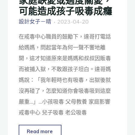
可能造成孩子吸毒成癮
設計女子－晴
2023-04-20
在戒毒中心職員的鼓勵下，達哥打電話
給媽媽，問起當年為何一聲不響地離
開，這才知道原來是媽媽和叔叔因販毒
而被捕入獄，不敢跟孩子坦白。達哥媽
媽說：「我年輕時也有吸毒，出獄後就
沒再碰了，怎麼知道你會吸毒吸到這麼
嚴重…」…小孩吸毒 父母教養 家庭影響
戒毒中心 兒子吸毒 老公吸毒
Read more