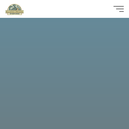
那
可
拿
雲
林
戒
毒
機
構