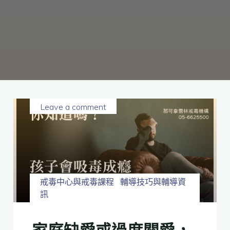
癮、
修
復
家
庭
關
係、
重
建
人
生，
家
屬
諮
詢
專
線：
05-
6625500，
Leave a comment
通
話
內
容
將
全
程
保
密。
戒毒中心與戒毒課程
輔導技巧與輔導資
訊
家庭缺愛或過度關愛，