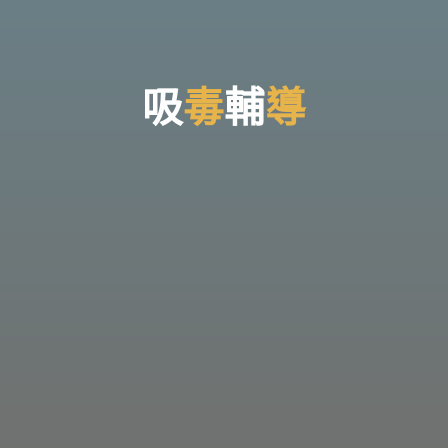
台
灣
那
可
拿
雲
林
戒
吸
毒
輔
導
毒
機
構，
提
供
專
業
的
住
宿
式
戒
毒、
戒
癮
服
務。
以
人
道
戒
毒
為
理
念，
協
助
毒
癮
者
擺
脫
毒