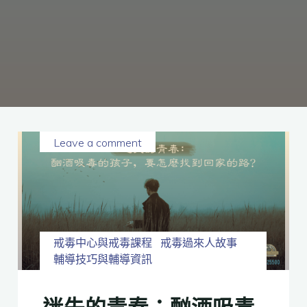
癮、
修
復
家
庭
關
係、
重
建
人
生，
家
屬
諮
詢
專
線：
05-
6625500，
Leave a comment
通
話
內
容
將
全
程
保
密。
戒毒中心與戒毒課程
戒毒過來人故事
輔導技巧與輔導資訊
迷失的青春：酗酒吸毒