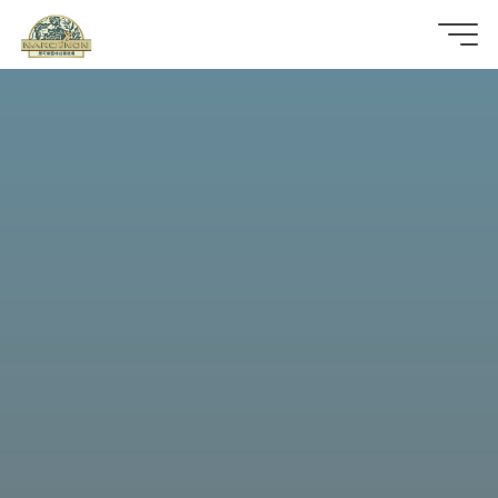
那
可
拿
雲
林
戒
毒
機
構