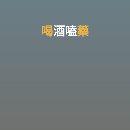
台
灣
那
可
拿
雲
林
戒
喝
喝
酒
嗑
藥
毒
機
構，
提
供
專
業
的
住
宿
式
戒
毒、
戒
癮
服
務。
以
人
道
戒
毒
為
理
念，
協
助
毒
癮
者
擺
脫
毒