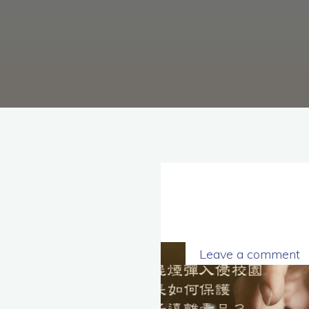
理
念，
協
助
毒
癮
者
擺
脫
毒
癮、
修
復
家
庭
關
係、
重
建
人
生，
家
屬
諮
詢
專
線：
05-
Leave a comment
6625500，
通
話
內
容
將