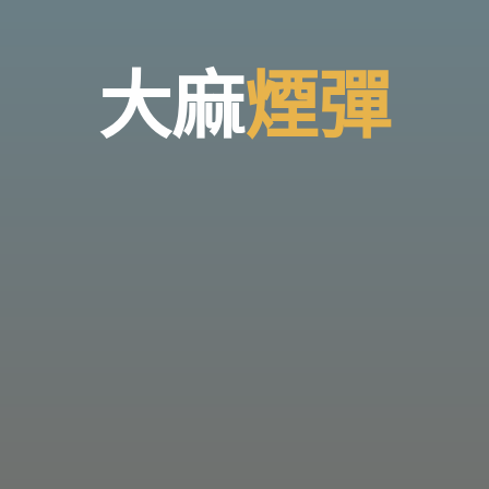
大
麻
煙
彈