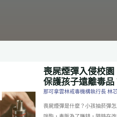
喪屍煙彈入侵校園
保護孩子遠離毒品
那可拿雲林戒毒機構執行長 林
喪屍煙彈是什麼？小孩抽菸彈怎
咪酯，毒販為了賺錢，隨時在改