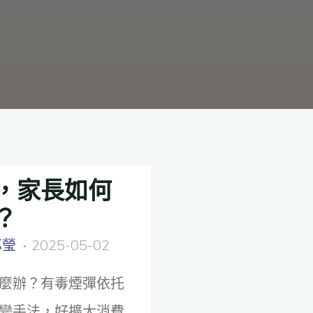
，家長如何
？
芯瑩
2025-05-02
麼辦？有毒煙彈依托
變手法，好擴大消費