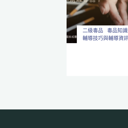
全
程
保
密。
二級毒品
毒品知識
輔導技巧與輔導資