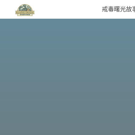
戒毒曙光故
那
可
拿
雲
林
戒
毒
機