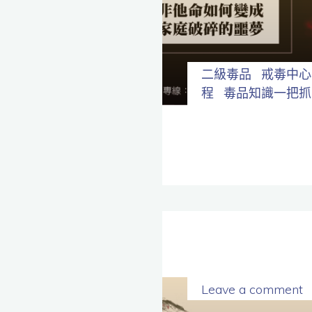
全
程
保
密。
二級毒品
戒毒中心
程
毒品知識一把抓
Leave a comment