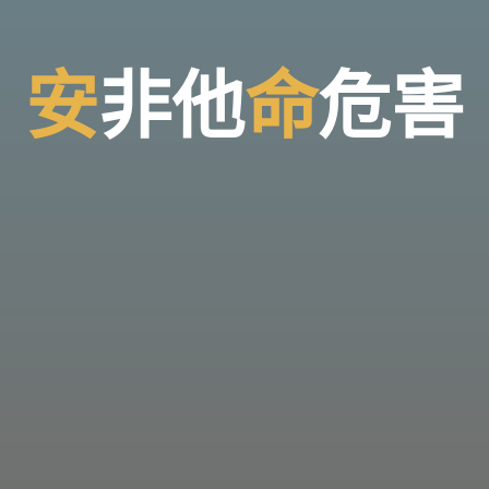
安
非
他
命
危
害