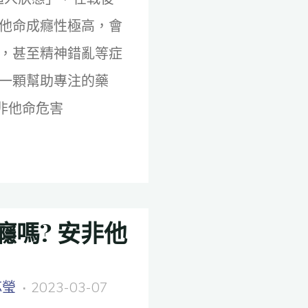
他命成癮性極高，會
，甚至精神錯亂等症
一顆幫助專注的藥
非他命危害
嗎? 安非他
芯瑩
2023-03-07