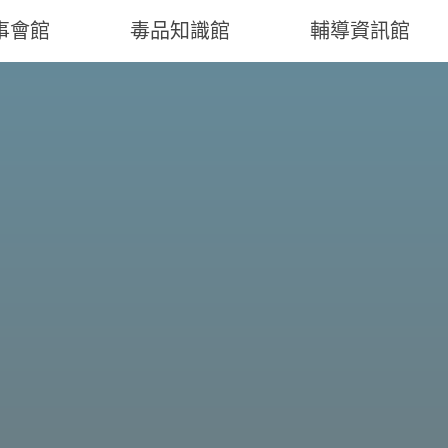
事會館
毒品知識館
輔導資訊館