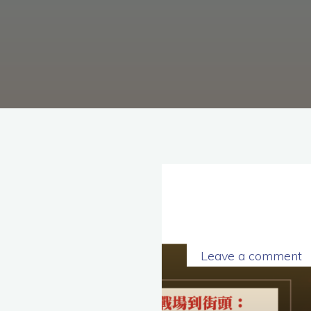
理
念，
協
助
毒
癮
者
擺
脫
毒
癮、
修
復
家
庭
關
係、
重
建
人
生，
家
屬
諮
詢
專
線：
05-
Leave a comment
6625500，
通
話
內
容
將