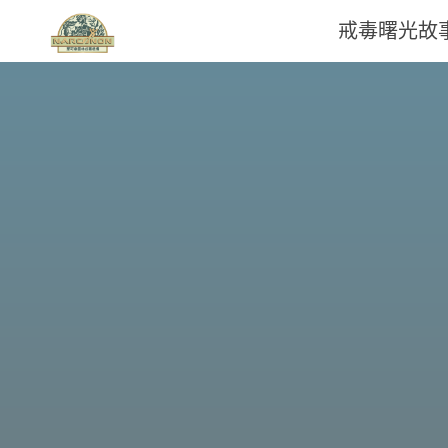
戒毒曙光故
那
可
拿
雲
林
戒
毒
機