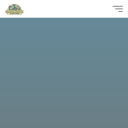
那
可
拿
雲
林
戒
毒
機
構