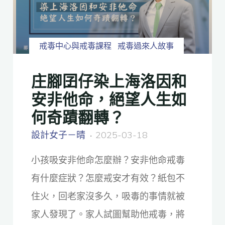
戒毒中心與戒毒課程
戒毒過來人故事
庄腳囝仔染上海洛因和
安非他命，絕望人生如
何奇蹟翻轉？
設計女子－晴
2025-03-18
小孩吸安非他命怎麼辦？安非他命戒毒
有什麼症狀？怎麼戒安才有效？紙包不
住火，回老家沒多久，吸毒的事情就被
家人發現了。家人試圖幫助他戒毒，將