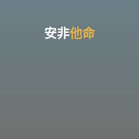
台
灣
那
可
拿
雲
林
戒
安
非
他
命
毒
機
構，
提
供
專
業
的
住
宿
式
戒
毒、
戒
癮
服
務。
以
人
道
戒
毒
為
理
念，
協
助
毒
癮
者
擺
脫
毒