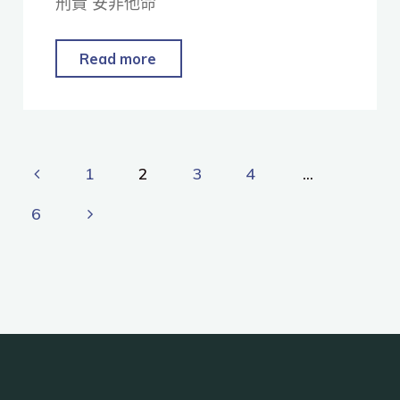
刑責 安非他命
Read more
1
2
3
4
...
6