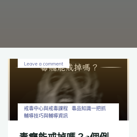
癮、
修
復
家
庭
關
係、
重
建
人
生，
家
屬
諮
詢
專
線：
05-
6625500，
Leave a comment
通
話
內
容
將
全
程
保
密。
戒毒中心與戒毒課程
毒品知識一把抓
輔導技巧與輔導資訊
毒癮能戒掉嗎？3個例