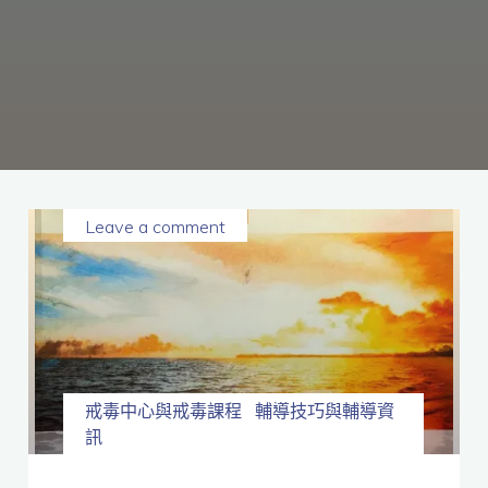
癮、
修
復
家
庭
關
係、
重
建
人
生，
家
屬
諮
詢
專
線：
05-
6625500，
Leave a comment
通
話
內
容
將
全
程
保
密。
戒毒中心與戒毒課程
輔導技巧與輔導資
訊