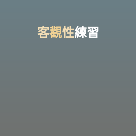
台
灣
那
可
拿
雲
林
戒
客
客
觀
性
性
練
習
毒
機
構，
提
供
專
業
的
住
宿
式
戒
毒、
戒
癮
服
務。
以
人
道
戒
毒
為
理
念，
協
助
毒
癮
者
擺
脫
毒