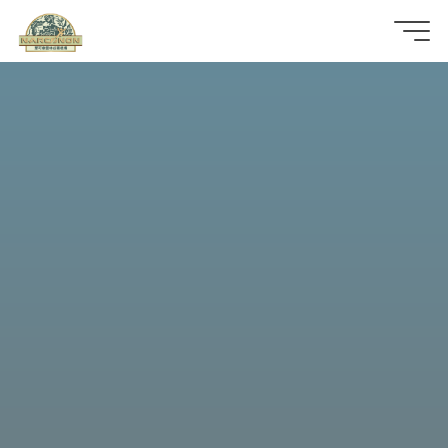
那
可
拿
雲
林
戒
毒
機
構