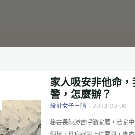
家人吸安非他命，
警，怎麼辦？
設計女子－晴
2023-09-08
秘書長陳勝吉呼籲家屬，若家中
個樣，且症狀與上述雷同，應盡