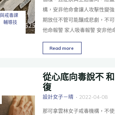
構，安非他命會讓人攻擊性變強
與戒毒課
期放任不管可能釀成悲劇，不可
輔導技
他命報警 家人吸毒報警 安非他
Read more
從心底向毒說不 
復
設計女子－晴
2022-04-08
那可拿雲林女子戒毒機構，不使