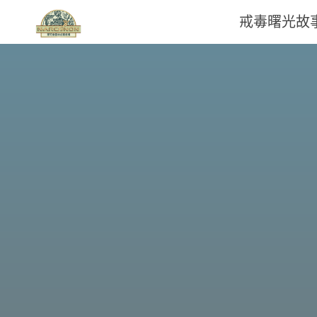
戒毒曙光故
那
可
拿
雲
林
戒
毒
機