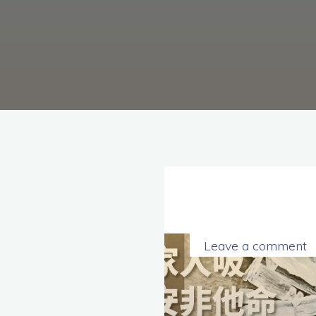
理
念，
協
助
毒
癮
者
擺
脫
毒
癮、
修
復
家
庭
關
係、
重
建
人
生，
家
屬
諮
詢
專
Leave a comment
線：
05-
6625500，
通
話
內
容
將