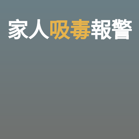
家
人
吸
毒
報
警