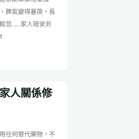
，脾氣變得暴戾，長
輕忽……家人吸安非
命
和家人關係修
用任何替代藥物，不