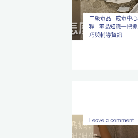
全
程
保
密。
二級毒品
戒毒中心
程
毒品知識一把抓
巧與輔導資訊
Leave a comment