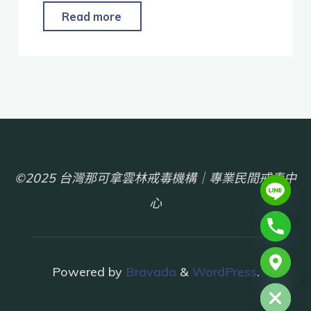
Read more
©2025 台灣那可拿雲林戒毒機構｜專業民間戒毒中
心
chaty
Powered by
Bravada
&
WordPress
.
Hide