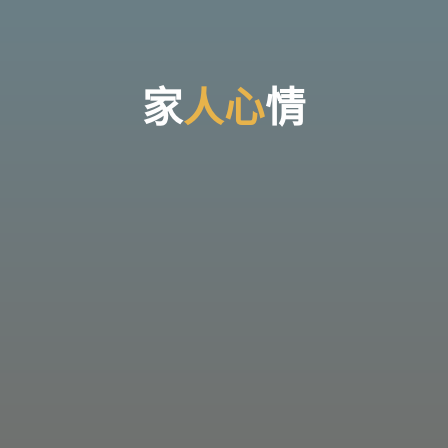
台
灣
那
可
拿
雲
林
戒
家
人
心
情
毒
機
構，
提
供
專
業
的
住
宿
式
戒
毒、
戒
癮
服
務。
以
人
道
戒
毒
為
理
念，
協
助
毒
癮
者
擺
脫
毒