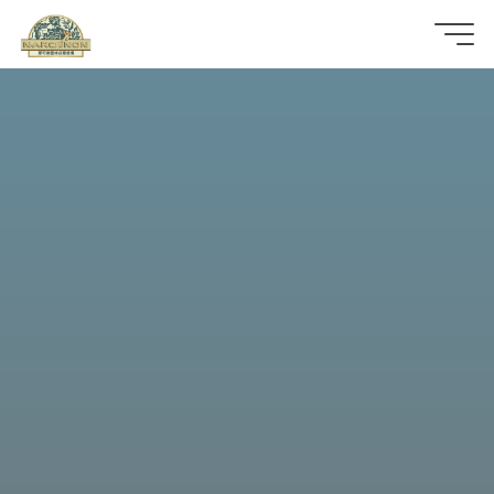
那
可
拿
雲
林
戒
毒
機
構