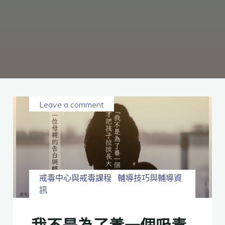
癮、
修
復
家
庭
關
係、
重
建
人
生，
家
屬
諮
詢
專
線：
05-
6625500，
Leave a comment
通
話
內
容
將
全
程
保
密。
戒毒中心與戒毒課程
輔導技巧與輔導資
訊
我不是為了養一個吸毒