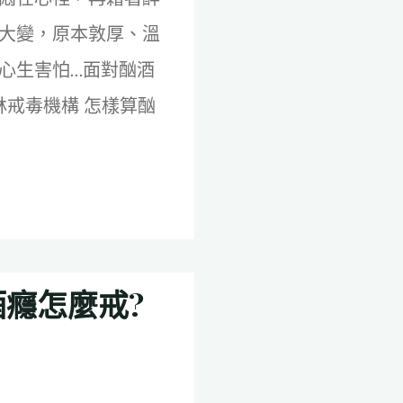
大變，原本敦厚、溫
心生害怕…面對酗酒
林戒毒機構 怎樣算酗
酒癮怎麼戒?