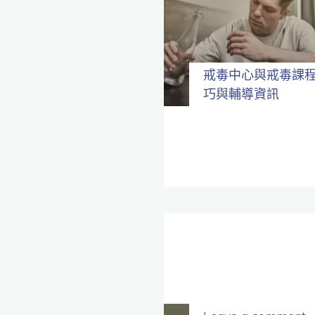
全
程
保
密。
戒毒中心與戒毒課
巧與輔導資訊