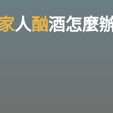
家
人
酗
酒
怎
麼