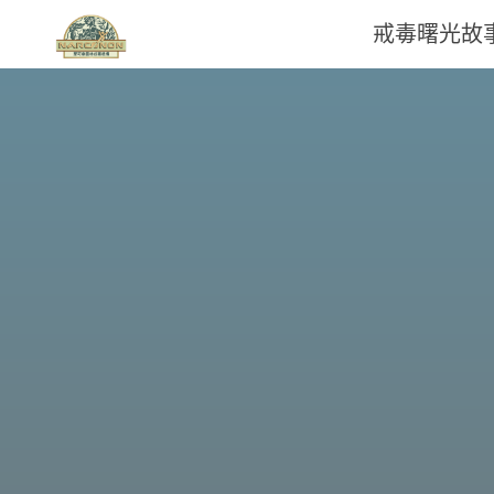
戒毒曙光故
那
可
拿
雲
林
戒
毒
機