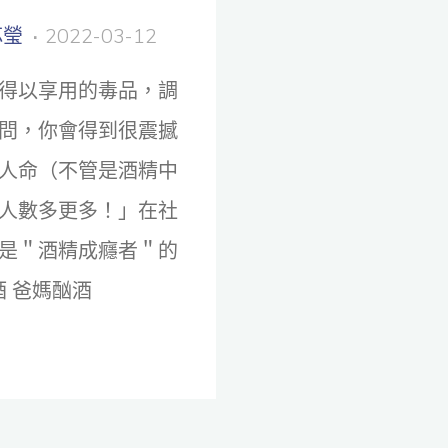
芯瑩
2022-03-12
得以享用的毒品，調
問，你會得到很震撼
人命（不管是酒精中
人數多更多！」在社
是＂酒精成癮者＂的
酒 爸媽酗酒