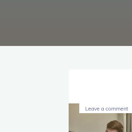
理
念，
協
助
毒
癮
者
擺
脫
毒
癮、
修
復
家
庭
關
係、
重
建
人
生，
家
屬
諮
詢
專
線：
05-
Leave a comment
6625500，
通
話
內
容
將