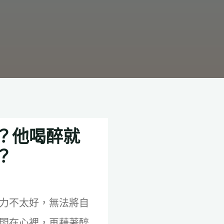
？他喝醉就
？
力不太好，無法將自
悶在心裡，再藉著醉