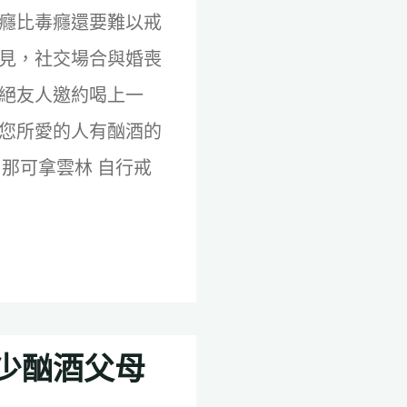
癮比毒癮還要難以戒
見，社交場合與婚喪
絕友人邀約喝上一
您所愛的人有酗酒的
 那可拿雲林 自行戒
少酗酒父母