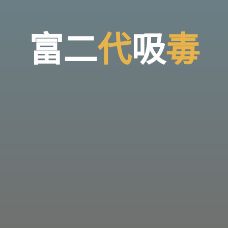
富
二
代
吸
毒