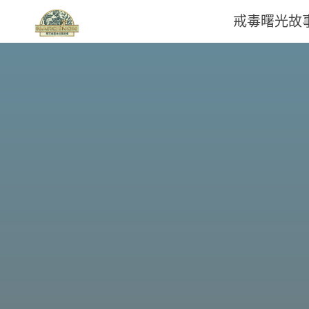
戒毒曙光故
那
可
拿
雲
林
戒
毒
機