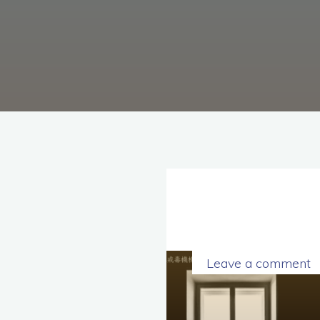
理
念，
協
助
毒
癮
者
擺
脫
毒
癮、
修
復
家
庭
關
係、
重
建
人
生，
家
屬
諮
詢
專
線：
05-
Leave a comment
6625500，
通
話
內
容
將