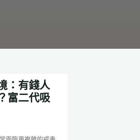
境：有錢人
？富二代吸
常面臨更複雜的戒毒