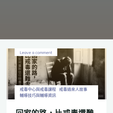
癮、
修
復
家
庭
關
係、
重
建
人
生，
家
屬
諮
詢
專
線：
05-
6625500，
Leave a comment
通
話
內
容
將
全
程
保
密。
戒毒中心與戒毒課程
戒毒過來人故事
輔導技巧與輔導資訊
回家的路，比戒毒還難