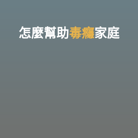
台
灣
那
可
拿
雲
林
戒
怎
麼
幫
助
毒
毒
癮
癮
家
庭
毒
機
構，
提
供
專
業
的
住
宿
式
戒
毒、
戒
癮
服
務。
以
人
道
戒
毒
為
理
念，
協
助
毒
癮
者
擺
脫
毒