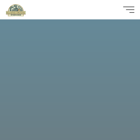
那
可
拿
雲
林
戒
毒
機
構