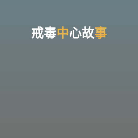
台
灣
那
可
拿
雲
林
戒
戒
毒
中
心
故
事
事
毒
機
構，
提
供
專
業
的
住
宿
式
戒
毒、
戒
癮
服
務。
以
人
道
戒
毒
為
理
念，
協
助
毒
癮
者
擺
脫
毒