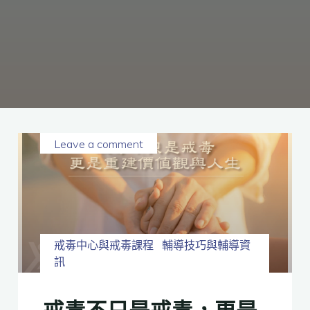
癮、
修
復
家
庭
關
係、
重
建
人
生，
家
屬
諮
詢
專
線：
05-
6625500，
Leave a comment
通
話
內
容
將
全
程
保
密。
戒毒中心與戒毒課程
輔導技巧與輔導資
訊
戒毒不只是戒毒，更是