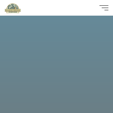
那
可
拿
雲
林
戒
毒
機
構