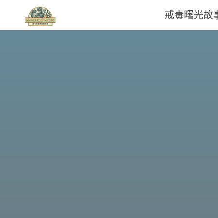
戒毒曙光故
那
可
拿
雲
林
戒
毒
機