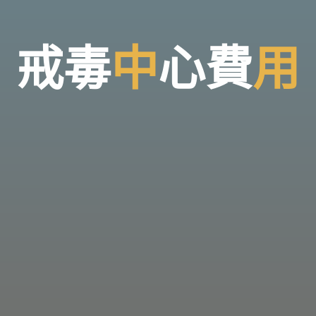
戒
毒
中
心
費
用