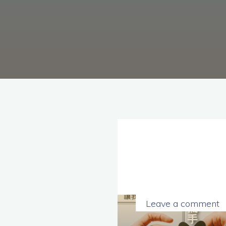
理
念，
協
助
毒
癮
者
擺
脫
毒
癮、
修
復
家
庭
關
係、
重
建
人
生，
家
屬
諮
詢
專
線：
05-
6625500，
通
Leave a comment
話
內
容
將