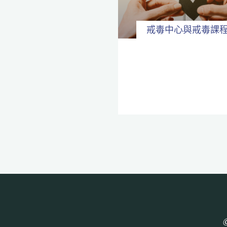
全
程
保
密。
戒毒中心與戒毒課