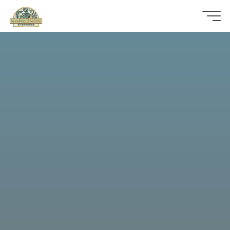
那
可
拿
雲
林
戒
毒
機
構