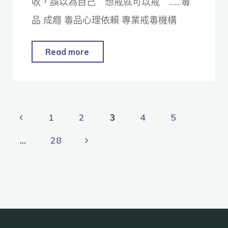
收，誤以為自己＂想戒就可以戒＂……毒
品 成癮 毒品心理依賴 專業戒毒機構
Read more
1
2
3
4
5
...
28