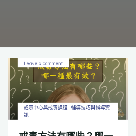
癮、
修
復
家
庭
關
係、
重
建
人
生，
家
屬
諮
詢
專
線：
05-
6625500，
Leave a comment
通
話
內
容
將
全
程
保
密。
戒毒中心與戒毒課程
輔導技巧與輔導資
訊
戒毒方法有哪些？哪一