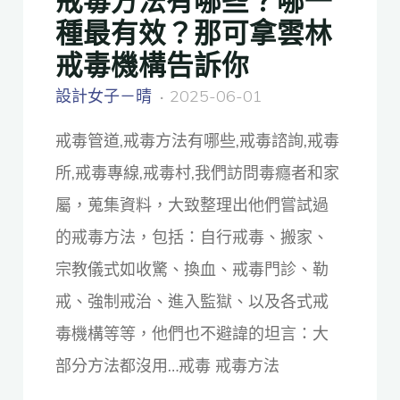
種最有效？那可拿雲林
戒毒機構告訴你
設計女子－晴
2025-06-01
戒毒管道,戒毒方法有哪些,戒毒諮詢,戒毒
所,戒毒專線,戒毒村,我們訪問毒癮者和家
屬，蒐集資料，大致整理出他們嘗試過
的戒毒方法，包括：自行戒毒、搬家、
宗教儀式如收驚、換血、戒毒門診、勒
戒、強制戒治、進入監獄、以及各式戒
毒機構等等，他們也不避諱的坦言：大
部分方法都沒用…戒毒 戒毒方法