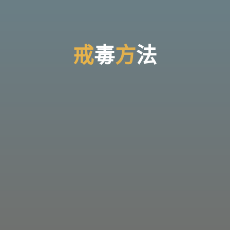
台
灣
那
可
拿
雲
林
戒
戒
毒
方
法
法
毒
機
構，
提
供
專
業
的
住
宿
式
戒
毒、
戒
癮
服
務。
以
人
道
戒
毒
為
理
念，
協
助
毒
癮
者
擺
脫
毒