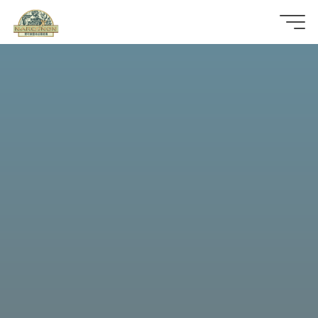
那
可
拿
雲
林
戒
毒
機
構