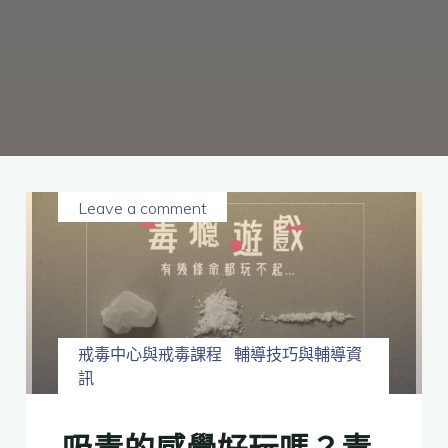
癮、
修
復
家
庭
關
係、
重
建
人
生，
家
屬
諮
詢
專
線：
05-
6625500，
Leave a comment
通
話
內
容
將
全
程
保
密。
戒毒中心與戒毒課程
輔導技巧與輔導資
訊
吸毒的感覺好玩嗎？毒