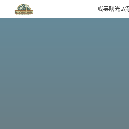
戒毒曙光故
那
可
拿
雲
林
戒
毒
機