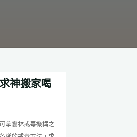
 求神搬家喝
可拿雲林戒毒機構之
各樣的戒毒方法，求