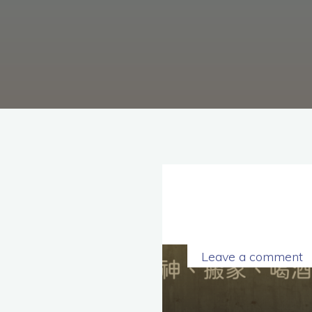
理
念，
協
助
毒
癮
者
擺
脫
毒
癮、
修
復
家
庭
關
係、
重
建
人
生，
家
屬
諮
詢
專
線：
05-
Leave a comment
6625500，
通
話
內
容
將