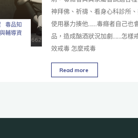
神拜佛、祈禱、看身心科診所、
使用暴力揍他……毒癮者自己也
程
毒品知
與輔導資
品，造成酗酒狀況加劇……怎樣戒
效戒毒 怎麼戒毒
Read more