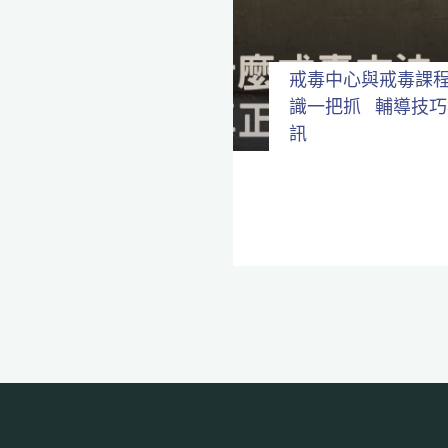
全
程
保
密。
戒毒中心與戒毒課
識一把抓
輔導技巧
訊