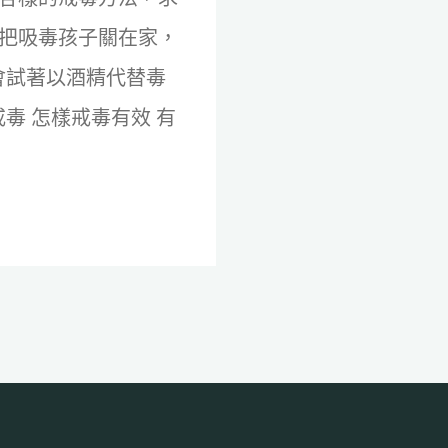
把吸毒孩子關在家，
會試著以酒精代替毒
毒 怎樣戒毒有效 有