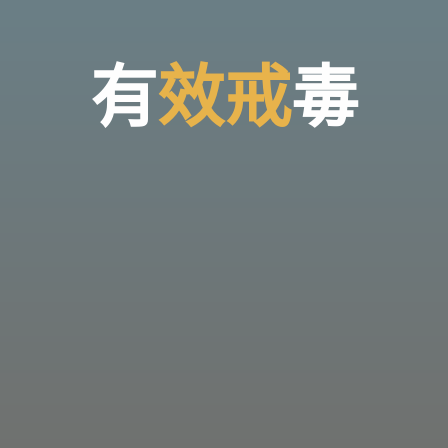
有
效
戒
毒