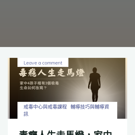
癮、
修
復
家
庭
關
係、
重
建
人
生，
家
屬
諮
詢
專
線：
05-
6625500，
Leave a comment
通
話
內
容
將
全
程
保
密。
戒毒中心與戒毒課程
輔導技巧與輔導資
訊
毒癮人生走馬燈，家中