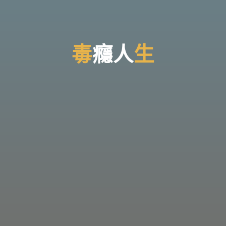
台
灣
那
可
拿
雲
林
戒
毒
癮
人
生
毒
機
構，
提
供
專
業
的
住
宿
式
戒
毒、
戒
癮
服
務。
以
人
道
戒
毒
為
理
念，
協
助
毒
癮
者
擺
脫
毒