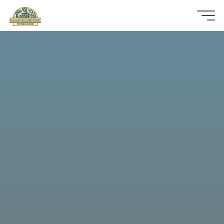
那
可
拿
雲
林
戒
毒
機
構