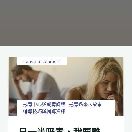
癮、
修
復
家
庭
關
係、
重
建
人
生，
家
屬
諮
詢
專
線：
05-
6625500，
Leave a comment
通
話
內
容
將
全
程
保
密。
戒毒中心與戒毒課程
戒毒過來人故事
輔導技巧與輔導資訊
另一半吸毒，我要離