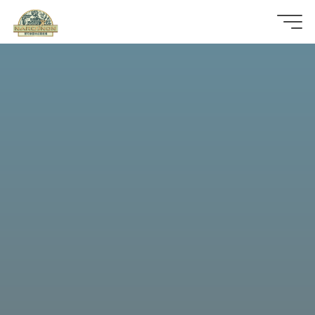
那
可
拿
雲
林
戒
毒
機
構