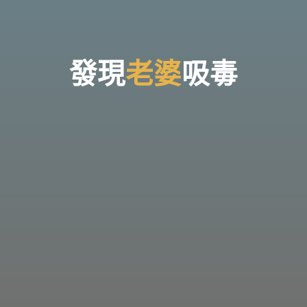
台
灣
那
可
拿
雲
林
戒
發
現
老
老
婆
吸
毒
毒
機
構，
提
供
專
業
的
住
宿
式
戒
毒、
戒
癮
服
務。
以
人
道
戒
毒
為
理
念，
協
助
毒
癮
者
擺
脫
毒