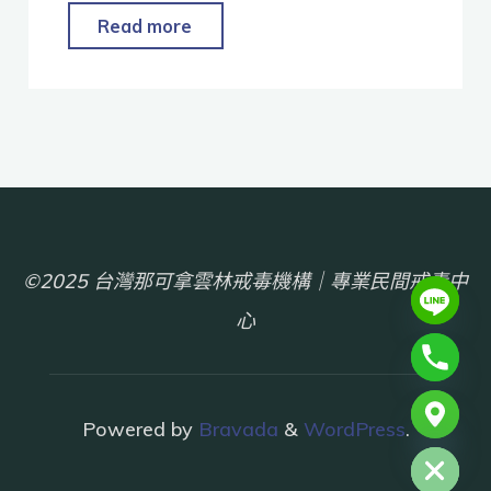
Read more
©2025 台灣那可拿雲林戒毒機構｜專業民間戒毒中
心
chaty
Powered by
Bravada
&
WordPress
.
Hide