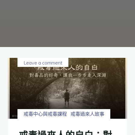
癮、
修
復
家
庭
關
係、
重
建
人
生，
家
屬
諮
詢
專
線：
05-
6625500，
Leave a comment
通
話
內
容
將
全
程
保
密。
戒毒中心與戒毒課程
戒毒過來人故事
戒毒過來人的自白：對