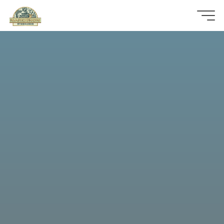
那
可
拿
雲
林
戒
毒
機
構