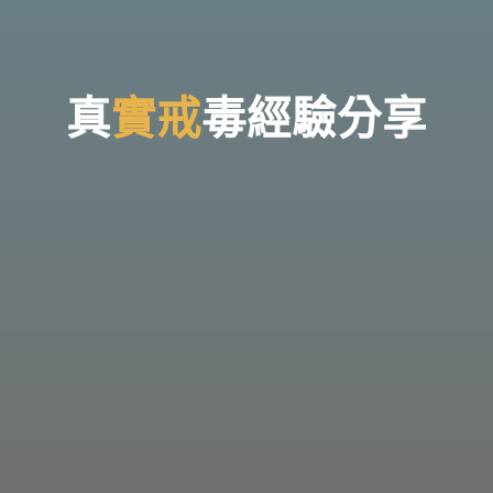
台
灣
那
可
拿
雲
林
戒
真
實
實
戒
毒
經
驗
分
享
毒
機
構，
提
供
專
業
的
住
宿
式
戒
毒、
戒
癮
服
務。
以
人
道
戒
毒
為
理
念，
協
助
毒
癮
者
擺
脫
毒