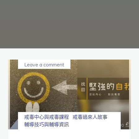
癮、
修
復
家
庭
關
係、
重
建
人
生，
家
屬
諮
詢
專
線：
05-
6625500，
Leave a comment
通
話
內
容
將
全
程
保
密。
戒毒中心與戒毒課程
戒毒過來人故事
輔導技巧與輔導資訊