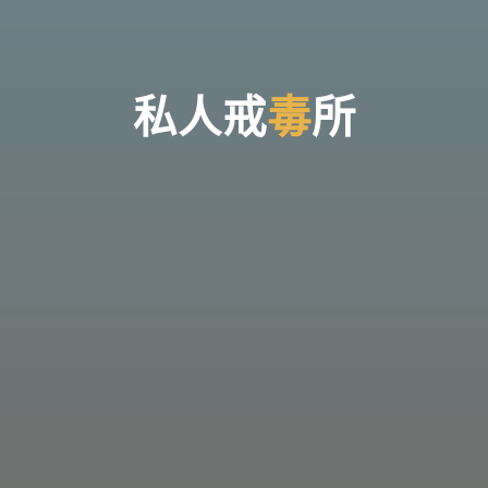
台
灣
那
可
拿
雲
林
戒
私
人
戒
毒
毒
所
毒
機
構，
提
供
專
業
的
住
宿
式
戒
毒、
戒
癮
服
務。
以
人
道
戒
毒
為
理
念，
協
助
毒
癮
者
擺
脫
毒