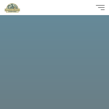
那
可
拿
雲
林
戒
毒
機
構