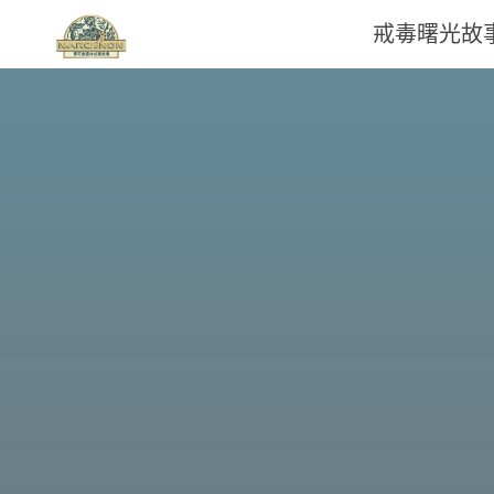
戒毒曙光故
那
可
拿
雲
林
戒
毒
機