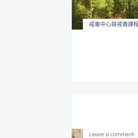
全
程
保
密。
戒毒中心與戒毒課
Leave a comment