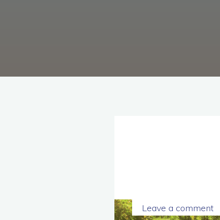
理
念，
協
助
毒
癮
者
擺
脫
毒
癮、
修
復
家
庭
關
係、
重
建
人
生，
家
屬
諮
詢
專
線：
05-
6625500，
通
話
內
Leave a comment
容
將