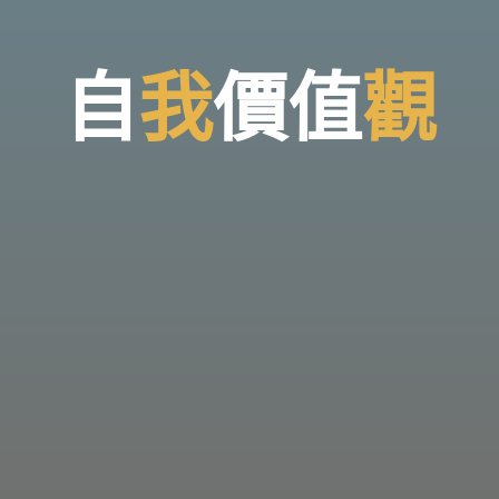
自
我
價
值
觀