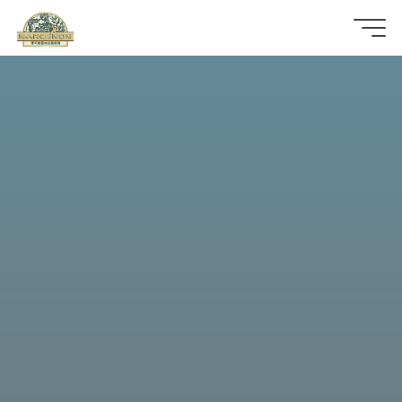
那
可
拿
雲
林
戒
毒
機
構