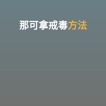
台
灣
那
可
拿
雲
林
戒
那
可
拿
戒
毒
方
法
毒
機
構，
提
供
專
業
的
住
宿
式
戒
毒、
戒
癮
服
務。
以
人
道
戒
毒
為
理
念，
協
助
毒
癮
者
擺
脫
毒