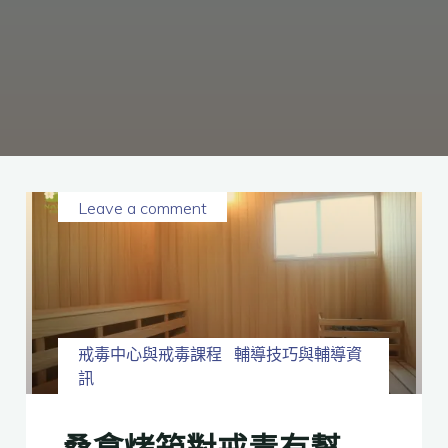
癮、
修
復
家
庭
關
係、
重
建
人
生，
家
屬
諮
詢
專
線：
05-
6625500，
Leave a comment
通
話
內
容
將
全
程
保
密。
戒毒中心與戒毒課程
輔導技巧與輔導資
訊
桑拿烤箱對戒毒有幫