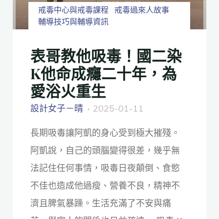
戒毒中心與戒毒課程
戒毒過來人故事
輔導技巧與輔導資訊
表哥教他吸毒！國二染
K他命成癮二十年，為
愛浴火重生
設計女子－晴
2025-01-11
長期吸毒讓阿凱的身心受到極大摧殘。
阿凱說，自己的頭腦變得很差，幾乎無
法記住任何事情，吸毒日夜顛倒、食慾
不佳也造成他過瘦、營養不良，精神不
濟且脾氣暴躁。生活充滿了不安與痛