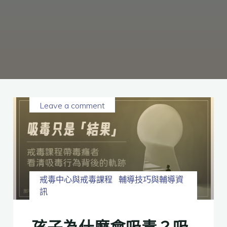
癮、
修
復
家
庭
關
係、
重
建
人
生，
家
屬
諮
詢
專
線：
05-
6625500，
Leave a comment
通
話
內
容
將
全
程
保
密。
戒毒中心與戒毒課程
輔導技巧與輔導資
訊
孩子為什麼會吸毒？吸