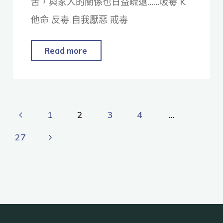
苦，與家人的關係也日益疏遠……吸毒 K
他命 反毒 自我厭惡 戒毒
Read more
1
2
3
4
...
27