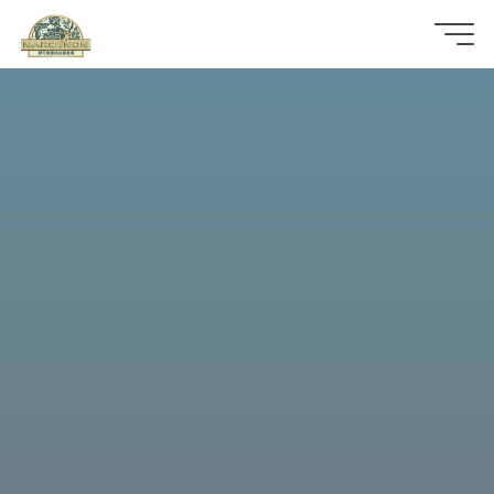
那
可
拿
雲
林
戒
毒
機
構