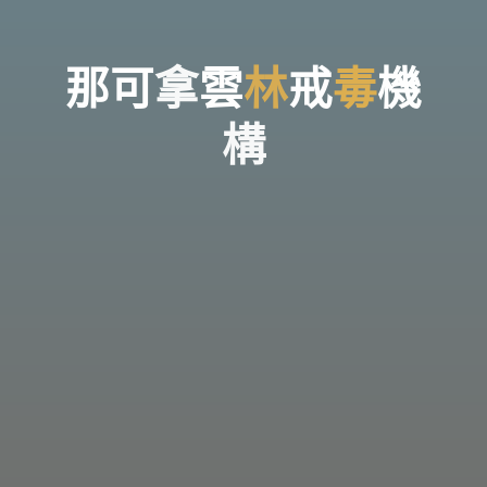
台
灣
那
可
拿
雲
那
可
那
拿
雲
林
戒
毒
機
林
戒
毒
機
構
構，
提
供
專
業
的
住
宿
式
戒
毒、
戒
癮
服
務。
以
人
道
戒
毒
為
理
念，
協
助
毒
癮
者
擺
脫
毒