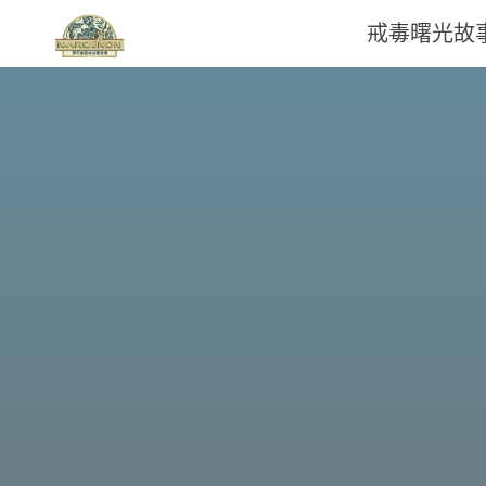
戒毒曙光故
那
可
拿
雲
林
戒
毒
機