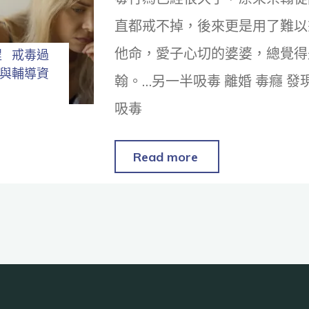
直都戒不掉，後來更是用了難以
他命，愛子心切的婆婆，總覺得
程
戒毒過
與輔導資
翰。…另一半吸毒 離婚 毒癮 發
吸毒
Read more