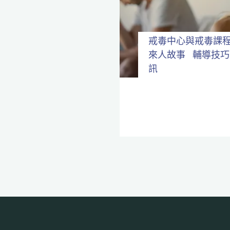
全
程
保
密。
戒毒中心與戒毒課
來人故事
輔導技巧
訊