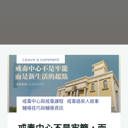
癮、
修
復
家
庭
關
係、
重
建
人
生，
家
屬
諮
詢
專
線：
05-
6625500，
Leave a comment
通
話
內
容
將
全
程
保
密。
戒毒中心與戒毒課程
戒毒過來人故事
輔導技巧與輔導資訊
戒毒中心不是牢籠，而