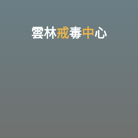
台
灣
那
可
拿
雲
林
戒
雲
林
戒
毒
中
心
毒
機
構，
提
供
專
業
的
住
宿
式
戒
毒、
戒
癮
服
務。
以
人
道
戒
毒
為
理
念，
協
助
毒
癮
者
擺
脫
毒