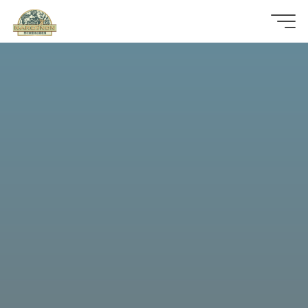
那
可
拿
雲
林
戒
毒
機
構