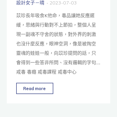
設計女子－晴
2023-07-03
苡珍長年吸食K他命，毒品讓她反應遲
緩，思緒與行動對不上節拍，整個人呈
現一副魂不守舍的狀態，對外界的刺激
也沒什麼反應，眼神空洞，像是被掏空
靈魂的娃娃一般，向苡珍提問的話，只
會得到一些答非所問、沒有邏輯的字句….
戒毒 毒癮 戒毒課程 戒毒中心
Read more