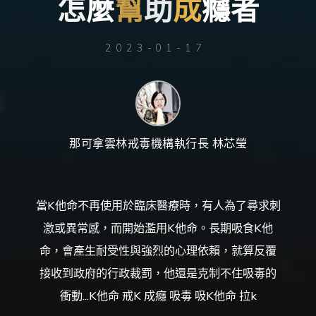
怎
麼
幫
助
成
癮
者
台
灣
那
可
拿
雲
2023-01-17
林
戒
毒
機
構，
提
供
專
業
的
住
宿
式
那可拿雲林戒毒機構執行長 林芯瑩
戒
毒、
戒
癮
服
務。
以
人
當K他命不再使用於臨床醫療時，有人為了尋求刺
道
戒
激或異常感，而開始濫用K他命。長期吸食K他
毒
為
理
命，會產生耐受性與強烈的心理依賴，就算反覆
念，
協
助
接收到政府的行政裁罰，他還是克制不住吸毒的
毒
癮
者
衝動...K他命 戒K 成癮 吸毒 吸K他命 拉k
擺
脫
毒