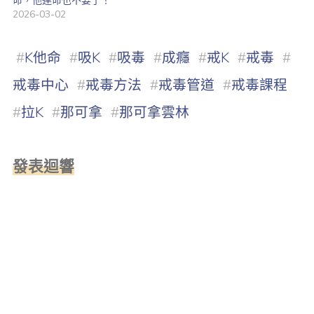
命，他連命也不要了！
2026-03-02
#
K他命
#
吸K
#
吸毒
#
成癮
#
戒K
#
戒毒
#
戒毒中心
#
戒毒方法
#
戒毒管道
#
戒毒課程
#
拉K
#
那可拿
#
那可拿雲林
發表迴響