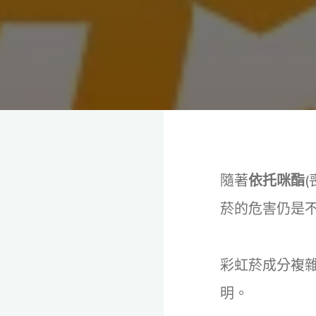
理
念，
協
助
毒
癮
者
擺
脫
毒
癮、
修
復
家
庭
關
係、
重
建
隨著
依托咪酯
人
生，
家
菸的危害仍是
屬
諮
詢
專
線：
05-
彩虹菸成分複
6625500，
通
話
明。
內
容
將