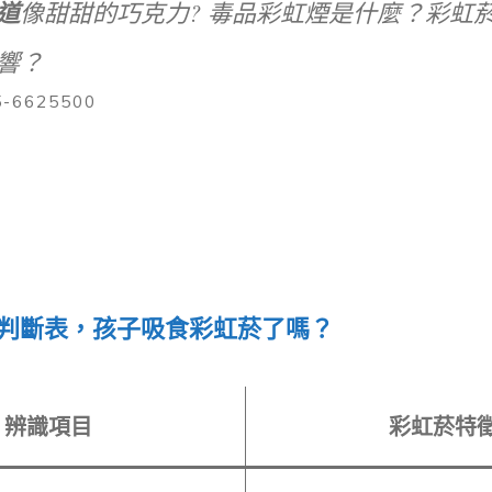
道
像甜甜的巧克力? 毒品彩虹煙是什麼？彩虹
響？
-6625500
判斷表，孩子吸食彩虹菸了嗎？
辨識項目
彩虹菸特