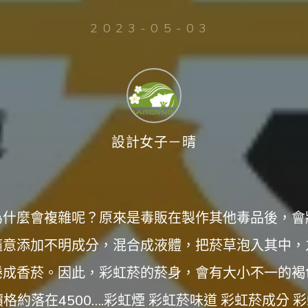
2023-05-03
設計女子－晴
為什麼會複雜呢？原來是毒販在製作其他毒品後，會
隨意添加不明成分，混合成液體，把菸草泡入其中，
捲成香菸。因此，彩虹菸的菸身，會有大小不一的褐
價格約落在4500….彩虹煙 彩虹菸味道 彩虹菸成分 