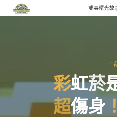
戒毒曙光故
那
可
拿
雲
三
林
彩
虹
菸
戒
毒
超
傷
身
機