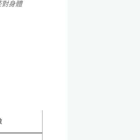
菸對身體
徵