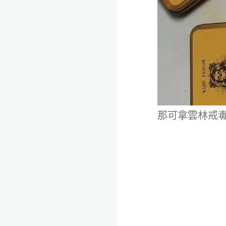
那可拿雲林戒