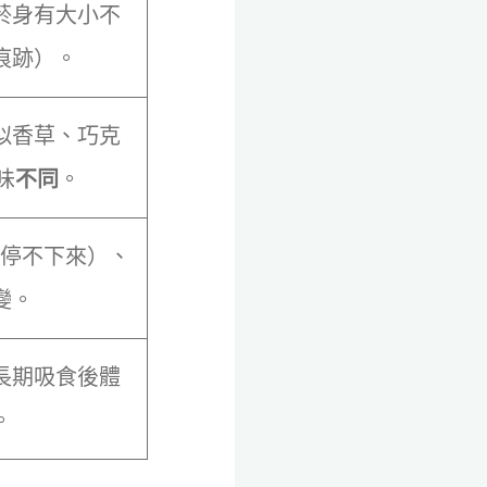
菸身有大小不
痕跡）。
似香草、巧克
味
不同
。
停不下來）、
變。
長期吸食後體
。