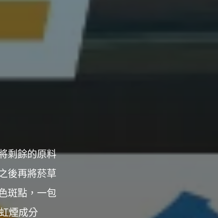
將剩餘的原料
之後再將菸草
色斑點，一包
彩虹煙成分