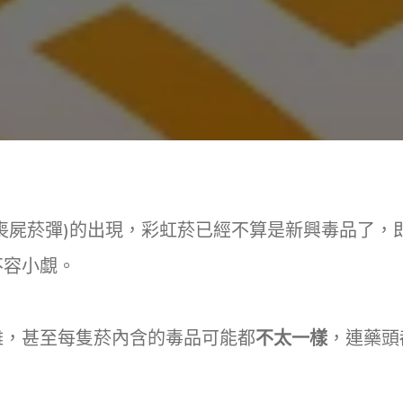
(喪屍菸彈)的出現，彩虹菸已經不算是新興毒品了，
不容小覷。
雜，甚至每隻菸內含的毒品可能都
不太一樣
，連藥頭