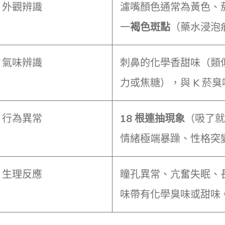
外觀辨識
濾嘴顏色通常為黃色、
一
褐色斑點
（藥水浸泡
氣味辨識
刺鼻的化學香甜味（類
力或焦糖），與 K 菸臭
行為異常
18 根連抽現象
（吸了就
情緒極端暴躁、性格突
生理反應
瞳孔異常、亢奮失眠、
味帶有化學臭味或甜味