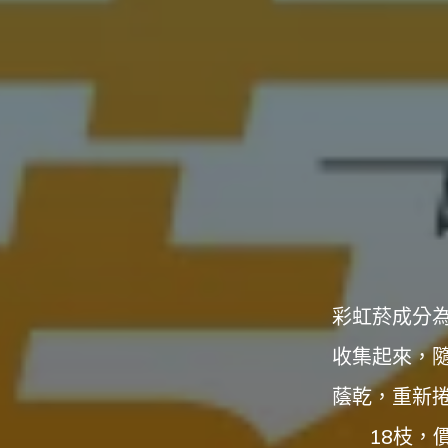
構
台
灣
那
可
拿
雲
林
戒
毒
機
構，
提
供
專
業
的
住
宿
式
戒
彩虹菸成分
毒、
戒
癮
收集起來，
服
務。
以
蔭乾，重新
人
道
戒
18枝，
毒
為