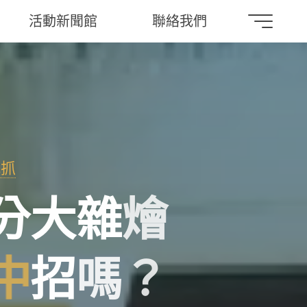
活動新聞館
聯絡我們
把抓
分
大
雜
燴
中
招
嗎
？