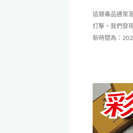
全
程
保
這類毒品通常
密。
打擊。我們發
新時間為：202