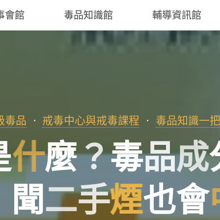
事會館
毒品知識館
輔導資訊館
級毒品
戒毒中心與戒毒課程
毒品知識一
是
什
麼
？
毒
品
成
！
聞
二
手
煙
也
會