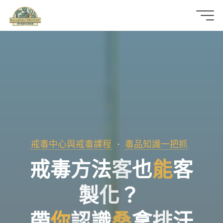
那
可
拿
雲
林
戒
戒毒中心與戒毒課程
毒品知識一把抓
戒
毒
方
法
客
也
能
客
毒
機
製
化
？
構
帶
你
認
識
桑
拿
排
汗