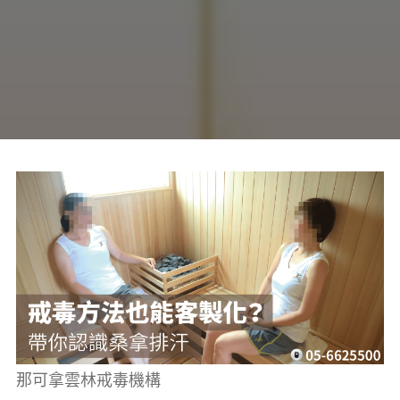
癮、
修
復
家
庭
關
係、
重
建
人
生，
家
屬
諮
詢
專
線：
05-
6625500，
通
話
內
容
將
全
程
保
密。
那可拿雲林戒毒機構