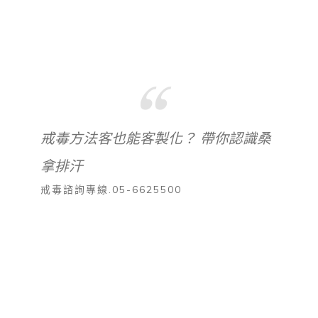
戒毒方法客也能客製化？ 帶你認識桑
拿排汗
戒毒諮詢專線.05-6625500