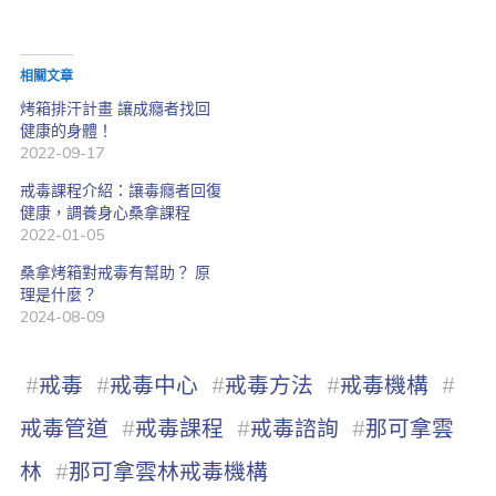
相關文章
烤箱排汗計畫 讓成癮者找回
健康的身體！
2022-09-17
戒毒課程介紹：讓毒癮者回復
健康，調養身心桑拿課程
2022-01-05
桑拿烤箱對戒毒有幫助？ 原
理是什麼？
2024-08-09
#
戒毒
#
戒毒中心
#
戒毒方法
#
戒毒機構
#
戒毒管道
#
戒毒課程
#
戒毒諮詢
#
那可拿雲
林
#
那可拿雲林戒毒機構