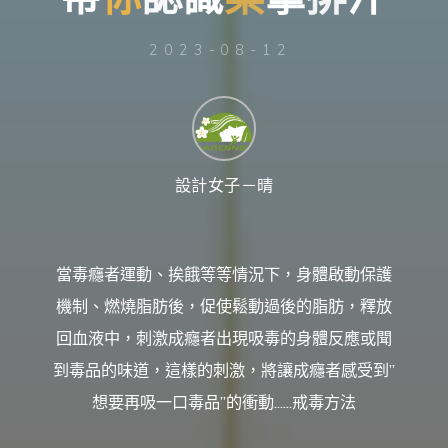
台
灣
那
可
拿
2023-08-12
雲
林
戒
毒
機
構，
提
供
專
業
的
住
設計女子－晴
宿
式
戒
毒、
戒
癮
服
務。
當毒癮者運動、挨餓等等情況下，身體啟動保護
以
人
道
機制、燃燒脂肪後，促使鬆動過後的脂肪，釋放
戒
毒
為
回血液中，刺激成癮者出現吸毒的身體反應或聞
理
念，
協
到毒品的味道，這樣的刺激，將讓成癮者感受到”
助
毒
癮
想要再吸一口毒品”的衝動......戒毒方法
者
擺
脫
毒