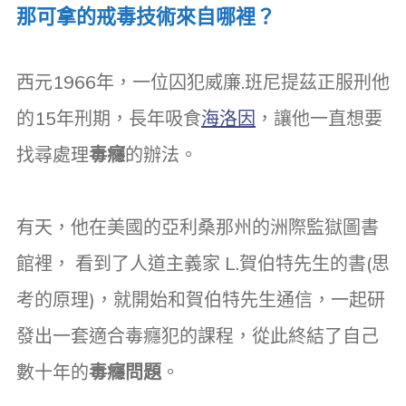
那可拿的戒毒技術來自哪裡？
西元1966年，一位囚犯威廉.班尼提茲正服刑他
的15年刑期，長年吸食
海洛因
，讓他一直想要
找尋處理
毒癮
的辦法。
有天，他在美國的亞利桑那州的洲際監獄圖書
館裡， 看到了人道主義家 L.賀伯特先生的書(思
考的原理)，就開始和賀伯特先生通信，一起研
發出一套適合毒癮犯的課程，從此終結了自己
數十年的
毒癮問題
。