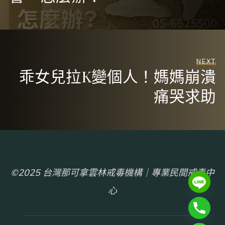
NEXT
乖女兒拉K變個人！媽媽崩潰
痛哭求助
©2025 台灣那可拿雲林戒毒機構｜專業民間戒毒中
心