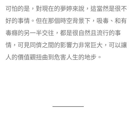
可怕的是，對現在的夢婷來說，這當然是很不
好的事情。但在那個時空背景下，吸毒、和有
毒癮的另一半交往，都是很自然且流行的事
情，可見同儕之間的影響力非常巨大，可以讓
人的價值觀扭曲到危害人生的地步。