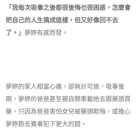
「我每次吸毒之後都很後悔也很困惑，怎麼會
把自己的人生搞成這樣，但又好像回不去
了。」
夢婷有感而發。
夢婷的家人相當心痛，卻無計可施，吸毒後
期，夢婷的爸爸甚至親自開車載她去跟藥頭買
藥，只因為爸爸害怕女兒被藥頭欺侮，或擔心
夢婷跑去賣毒犯下更大的錯。