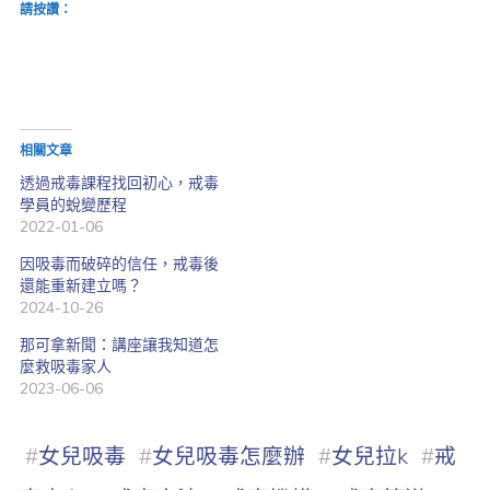
請按讚：
相關文章
透過戒毒課程找回初心，戒毒
學員的蛻變歷程
2022-01-06
因吸毒而破碎的信任，戒毒後
還能重新建立嗎？
2024-10-26
那可拿新聞：講座讓我知道怎
麼救吸毒家人
2023-06-06
#
女兒吸毒
#
女兒吸毒怎麼辦
#
女兒拉k
#
戒