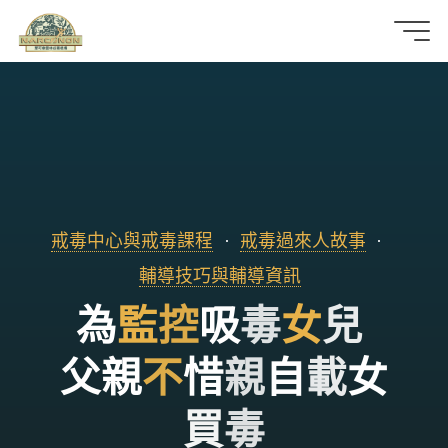
那
可
拿
雲
林
戒毒中心與戒毒課程
戒毒過來人故事
輔導技巧與輔導資訊
戒
為
監
控
吸
毒
女
兒
毒
父
親
不
惜
親
自
載
女
機
買
毒
構