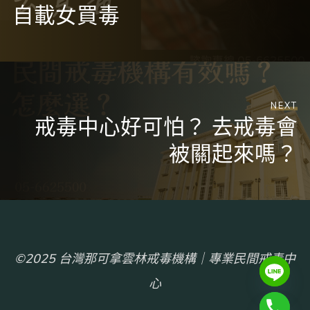
自載女買毒
NEXT
戒毒中心好可怕？ 去戒毒會
被關起來嗎？
©2025 台灣那可拿雲林戒毒機構｜專業民間戒毒中
心