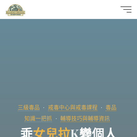
那
可
拿
雲
林
戒
毒
三級毒品
戒毒中心與戒毒課程
毒品
機
知識一把抓
輔導技巧與輔導資訊
構
乖
乖
女
兒
拉
K
變
個
人