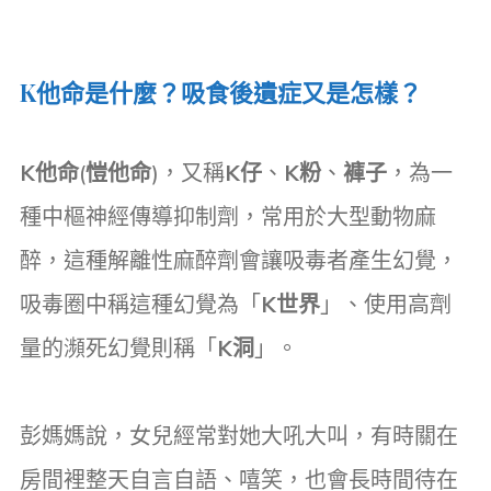
K他命是什麼？吸食後遺症又是怎樣？
K他命
(
愷他命
)，又稱
K仔
、
K粉
、
褲子
，為一
種中樞神經傳導抑制劑，常用於大型動物麻
醉，這種解離性麻醉劑會讓吸毒者產生幻覺，
吸毒圈中稱這種幻覺為「
K世界
」、使用高劑
量的瀕死幻覺則稱「
K洞
」。
彭媽媽說，女兒經常對她大吼大叫，有時關在
房間裡整天自言自語、嘻笑，也會長時間待在