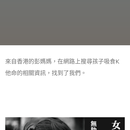
癮、
修
復
家
庭
關
係、
重
建
人
生，
家
屬
諮
詢
專
線：
05-
6625500，
來自香港的彭媽媽，在網路上搜尋孩子吸食K
通
話
內
他命的相關資訊，找到了我們。
容
將
全
程
保
密。