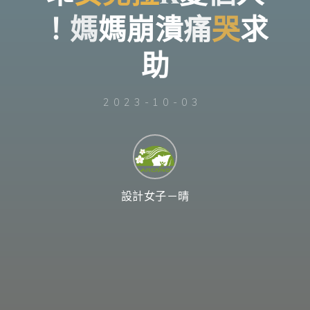
台
灣
！
媽
！
媽
媽
崩
潰
痛
哭
求
那
可
拿
雲
林
助
戒
毒
機
構，
提
供
專
2023-10-03
業
的
住
宿
式
戒
毒、
戒
癮
服
務。
以
設計女子－晴
人
道
戒
毒
為
理
念，
協
助
毒
癮
者
擺
脫
毒