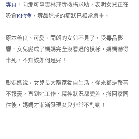
專頁
，向那可拿雲林戒毒機構求助，表明女兒正在
吸食
K他命
，
毒品
造成的症狀已相當嚴重。
原本善良、可愛、開朗的女兒不見了，受
毒品影
響
，女兒變成了媽媽完全沒看過的模樣，媽媽嚇得
半死，不知該如何是好！
彭媽媽說，女兒長大離家獨自生活，從來都是報喜
不報憂，直到她工作、精神狀況都變差，搬回家同
住後，媽媽才漸漸發現女兒非常不對勁！