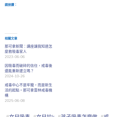
請按讚：
相關文章
那可拿新聞：講座讓我知道怎
麼救吸毒家人
2023-06-06
因吸毒而破碎的信任，戒毒後
還能重新建立嗎？
2024-10-26
戒毒中心不是牢籠，而是新生
活的起點。那可拿雲林戒毒機
構
2025-06-08
#
女兒吸毒
#
女兒拉k
#
孩子吸毒怎麼做
#
戒