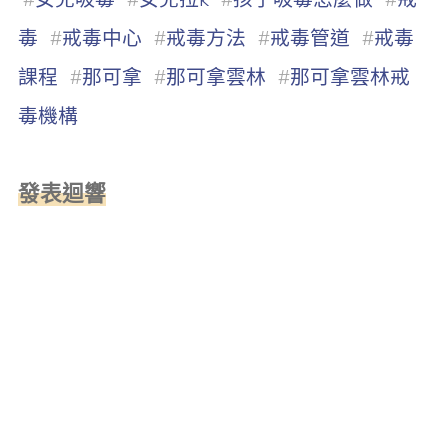
毒
#
戒毒中心
#
戒毒方法
#
戒毒管道
#
戒毒
課程
#
那可拿
#
那可拿雲林
#
那可拿雲林戒
毒機構
發表迴響