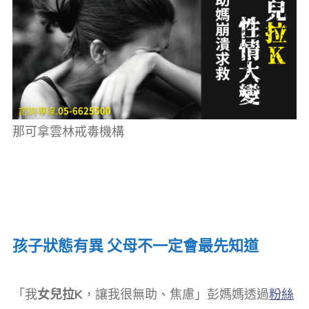
那可拿雲林戒毒機構
孩子狀態有異 父母不一定會最先知道
「我
女兒拉K
，讓我很無助、焦慮」彭媽媽透過
粉絲