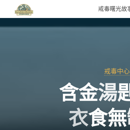
戒毒曙光故
那
可
拿
雲
戒毒中心
林
含
金
湯
戒
毒
衣
食
無
機