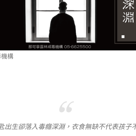
毒機構
匙出生卻落入毒癮深淵，衣食無缺不代表孩子