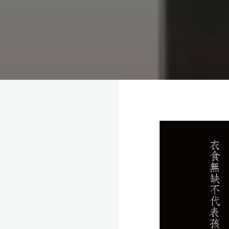
理
念，
協
助
毒
癮
者
擺
脫
毒
癮、
修
復
家
庭
關
係、
重
建
人
生，
家
屬
諮
詢
專
線：
05-
6625500，
通
話
內
容
將