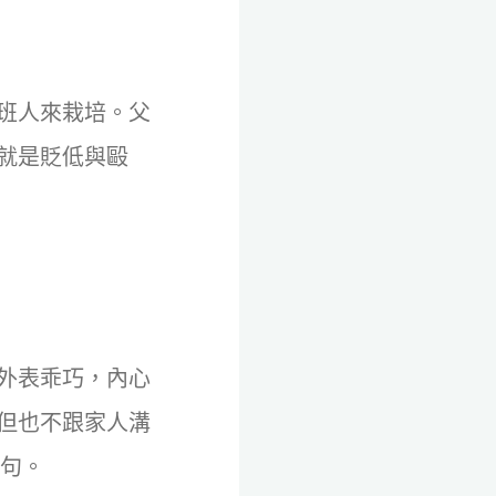
班人來栽培。父
就是貶低與毆
外表乖巧，內心
但也不跟家人溝
0句。