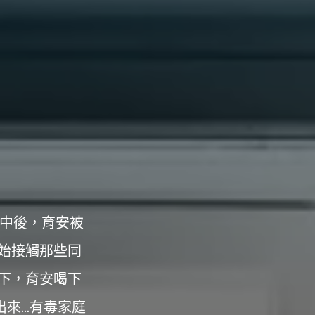
高中後，育安被
始接觸那些同
下，育安喝下
...有毒家庭