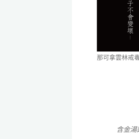
全
程
保
密。
那可拿雲林戒
含金湯