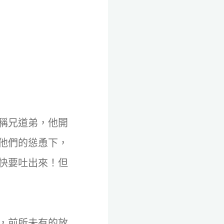
稱兄道弟，他開
他們的慫恿下，
快要吐出來！但
，前所未有的放