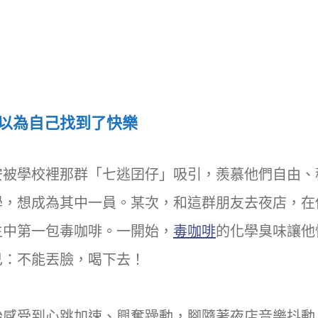
以為自己找到了快樂
安被學校裡那群「七逃囝仔」吸引，羨慕他們自由、
學，想成為其中一員。某次，和這群朋友去夜店，在
生中第一包毒咖啡。一開始，
毒咖啡
的化學臭味讓他
己：不能丟臉，喝下去！
始感受到心跳加速、興奮躁動，腳隨著夜店音樂抖動