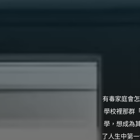
構
台
灣
那
可
拿
雲
林
戒
毒
機
構，
提
供
專
業
的
住
宿
式
戒
有毒家庭會怎
毒、
戒
癮
學校裡那群
服
務。
以
學，想成為
人
道
戒
了人生中第一
毒
為