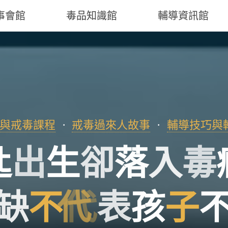
事會館
毒品知識館
輔導資訊館
與戒毒課程
戒毒過來人故事
輔導技巧與
匙
出
生
卻
落
入
毒
缺
不
代
表
孩
子