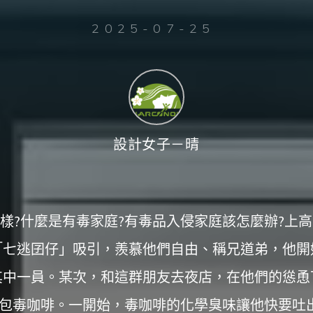
2025-07-25
設計女子－晴
樣?什麼是有毒家庭?有毒品入侵家庭該怎麼辦?上
「七逃囝仔」吸引，羨慕他們自由、稱兄道弟，他開
其中一員。某次，和這群朋友去夜店，在他們的慫恿
包毒咖啡。一開始，毒咖啡的化學臭味讓他快要吐出來