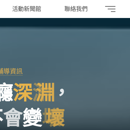
活動新聞館
聯絡我們
輔導資訊
癮
深
淵
，
不
會
變
壞