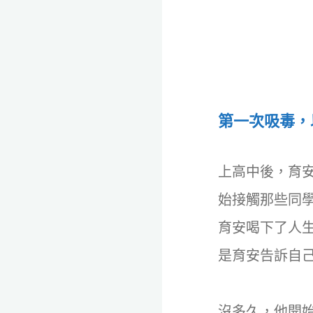
第一次吸毒，
上高中後，育
始接觸那些同
育安喝下了人
是育安告訴自
沒多久，他開