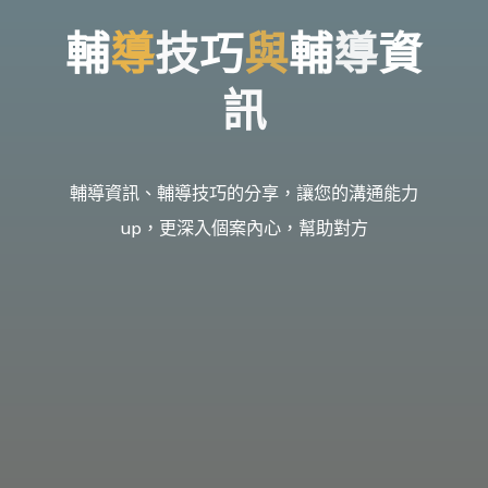
台
灣
那
輔
輔
導
技
技
巧
與
輔
導
資
可
拿
雲
林
戒
訊
毒
機
構，
提
供
專
業
的
輔導資訊、輔導技巧的分享，讓您的溝通能力
住
宿
式
up，更深入個案內心，幫助對方
戒
毒、
戒
癮
服
務。
以
人
道
戒
毒
為
理
念，
協
助
毒
癮
者
擺
脫
毒