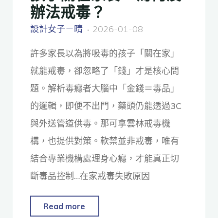
辦法戒毒？
設計女子－晴
2026-01-08
許多家長以為將吸毒的孩子「關在家」
就能戒毒，卻忽略了「錢」才是核心問
題。解析毒癮者大腦中「金錢＝毒品」
的邏輯，即便不出門，藥頭仍能透過3C
與外送管道供毒。那可拿雲林戒毒機
構，也提供對策。軟禁並非戒毒，唯有
結合專業機構處理身心癮，才能真正切
斷毒品控制…在家戒毒失敗原因
Read more