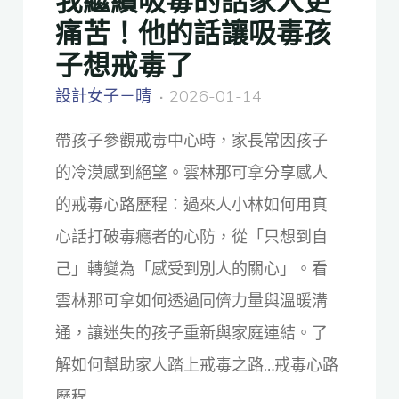
痛苦！他的話讓吸毒孩
子想戒毒了
設計女子－晴
2026-01-14
帶孩子參觀戒毒中心時，家長常因孩子
的冷漠感到絕望。雲林那可拿分享感人
的戒毒心路歷程：過來人小林如何用真
心話打破毒癮者的心防，從「只想到自
己」轉變為「感受到別人的關心」。看
雲林那可拿如何透過同儕力量與溫暖溝
通，讓迷失的孩子重新與家庭連結。了
解如何幫助家人踏上戒毒之路…戒毒心路
歷程