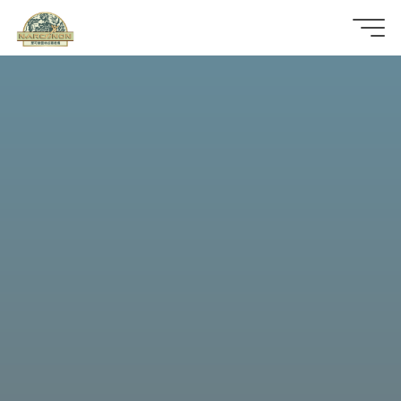
那
可
拿
雲
林
戒
毒
機
構