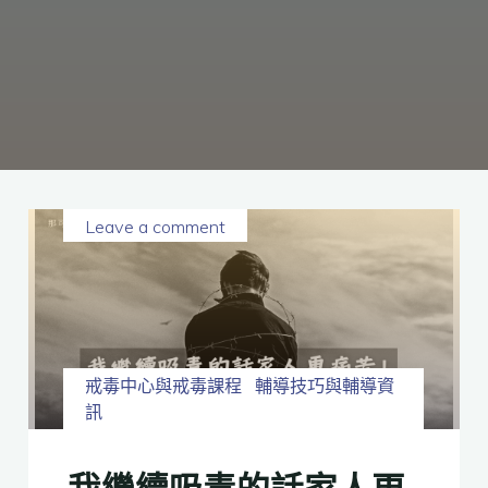
癮、
修
復
家
庭
關
係、
重
建
人
生，
家
屬
諮
詢
專
線：
05-
6625500，
Leave a comment
通
話
內
容
將
全
程
保
密。
戒毒中心與戒毒課程
輔導技巧與輔導資
訊
我繼續吸毒的話家人更