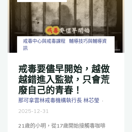
戒毒中心與戒毒課程
輔導技巧與輔導資
訊
戒毒要儘早開始，越做
越錯進入監獄，只會荒
廢自己的青春！
那可拿雲林戒毒機構執行長 林芯瑩
2025-12-31
21歲的小明，從17歲開始接觸毒咖啡