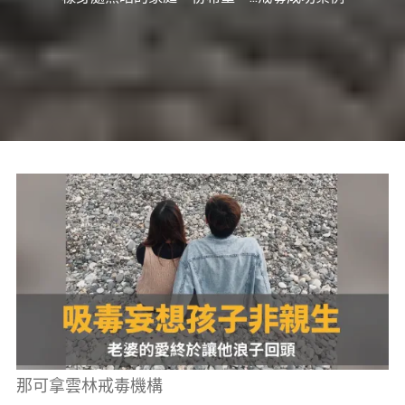
癮、
修
復
家
庭
關
係、
重
建
人
生，
家
屬
諮
詢
專
線：
05-
6625500，
通
話
內
容
將
全
程
保
密。
那可拿雲林戒毒機構