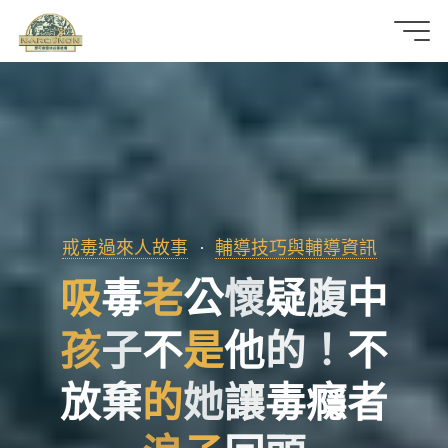
那
可
拿
雲
林
戒毒過來人故事
輔導技巧與輔導資訊
戒
吸
毒
老
公
懷
疑
腹
中
毒
孩
子
不
是
他
的
！
不
機
放
棄
的
她
讓
毒
癮
者
構