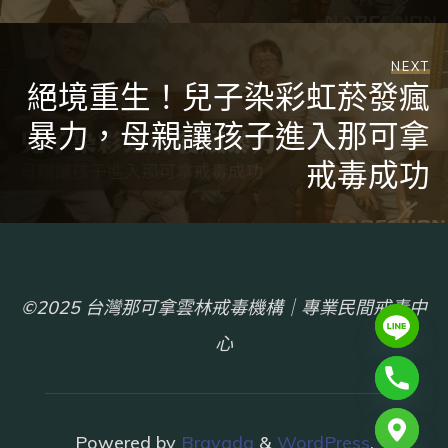
NEXT
絕境重生！兒子染彩虹菸發瘋
暴力，母親讓孩子進入那可拿
戒毒成功
©2025 台灣那可拿雲林戒毒機構｜專業民間戒毒中
心
chaty
Powered by
Bravada
&
WordPress
.