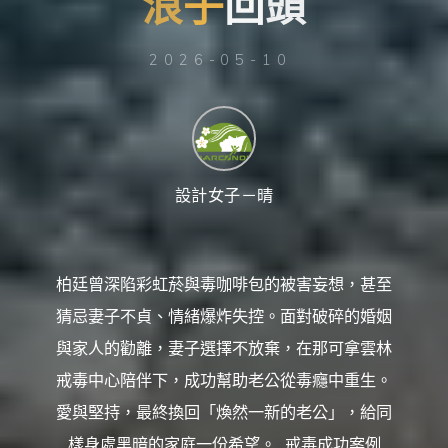
浪
子
回
頭
台
灣
那
可
拿
雲
2026-05-10
林
戒
毒
機
構，
提
供
專
業
的
住
宿
設計女子－晴
式
戒
毒、
戒
癮
服
務。
以
柏廷曾深陷彩虹菸與毒咖啡包的被害妄想，甚至
人
道
戒
猜忌妻子不貞、情緒爆炸失控。面對破碎的婚姻
毒
為
理
與家人的勸離，妻子選擇不放棄，在那可拿雲林
念，
協
助
戒毒中心陪伴下，成功幫助老公從毒癮中重生。
毒
癮
者
愛與堅持，最終換回「煥然一新的老公」，給同
擺
脫
樣身處黑暗的家庭一份希望。...戒毒成功案例
毒